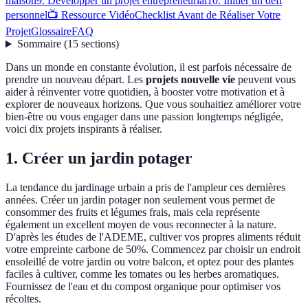
maison
9. Développer un projet entrepreneurial
10. Initier un défi
personnel
📺 Ressource Vidéo
Checklist Avant de Réaliser Votre
Projet
Glossaire
FAQ
Sommaire
(
15
sections
)
Dans un monde en constante évolution, il est parfois nécessaire de
prendre un nouveau départ. Les
projets nouvelle vie
peuvent vous
aider à réinventer votre quotidien, à booster votre motivation et à
explorer de nouveaux horizons. Que vous souhaitiez améliorer votre
bien-être ou vous engager dans une passion longtemps négligée,
voici dix projets inspirants à réaliser.
1. Créer un jardin potager
La tendance du jardinage urbain a pris de l'ampleur ces dernières
années. Créer un jardin potager non seulement vous permet de
consommer des fruits et légumes frais, mais cela représente
également un excellent moyen de vous reconnecter à la nature.
D'après les études de l'ADEME, cultiver vos propres aliments réduit
votre empreinte carbone de 50%. Commencez par choisir un endroit
ensoleillé de votre jardin ou votre balcon, et optez pour des plantes
faciles à cultiver, comme les tomates ou les herbes aromatiques.
Fournissez de l'eau et du compost organique pour optimiser vos
récoltes.