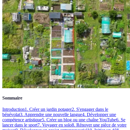
Sommaire
Introduction
1. Créer un jardin potager
2. S'engager dans le
bénévolat
3. Apprendre une nouvelle langue
4. Développer une
compétence artistique
5. Créer un blog ou une chaîne YouTube
6. Se
lancer dans le sport
7. Voyager en solo
8. Rénover une pièce de votre