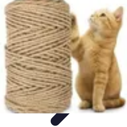
Projets Nouvelle Vie
Planification et Stratégie
Inspiration
Évaluation de Projet
Écologie et
Durabilité
Tendances
Projets Nouvelle Vie