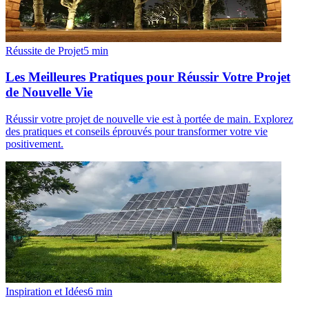
Réussite de Projet
5
min
Les Meilleures Pratiques pour Réussir Votre Projet
de Nouvelle Vie
Réussir votre projet de nouvelle vie est à portée de main. Explorez
des pratiques et conseils éprouvés pour transformer votre vie
positivement.
Inspiration et Idées
6
min