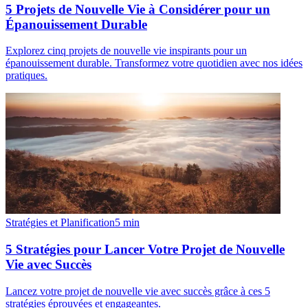
5 Projets de Nouvelle Vie à Considérer pour un
Épanouissement Durable
Explorez cinq projets de nouvelle vie inspirants pour un
épanouissement durable. Transformez votre quotidien avec nos idées
pratiques.
Stratégies et Planification
5
min
5 Stratégies pour Lancer Votre Projet de Nouvelle
Vie avec Succès
Lancez votre projet de nouvelle vie avec succès grâce à ces 5
stratégies éprouvées et engageantes.