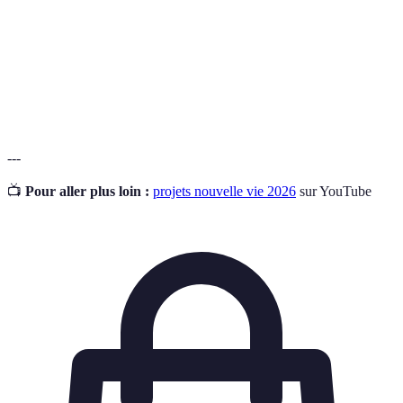
Engagement volontaire sans rémunération pour
Bénévolat
aider autrui.
Processus de création et de gestion d'une
Entrepreneuriat
entreprise.
---
📺
Pour aller plus loin :
projets nouvelle vie 2026
sur YouTube