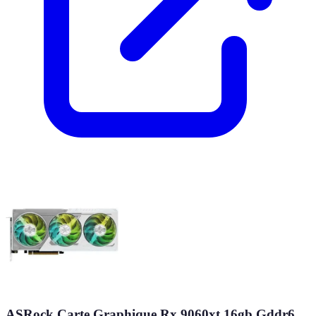
ASRock Carte Graphique Rx 9060xt 16gb Gddr6