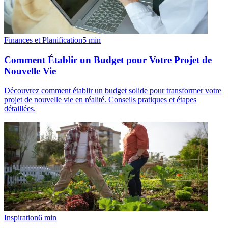
Finances et Planification
5
min
Comment Établir un Budget pour Votre Projet de
Nouvelle Vie
Découvrez comment établir un budget solide pour transformer votre
projet de nouvelle vie en réalité. Conseils pratiques et étapes
détaillées.
Inspiration
6
min