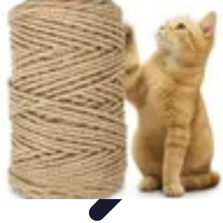
Projets Nouvelle Vie
Planification et Stratégie
Inspiration
Évaluation de Projet
Écologie et
Durabilité
Tendances
Projets Nouvelle Vie