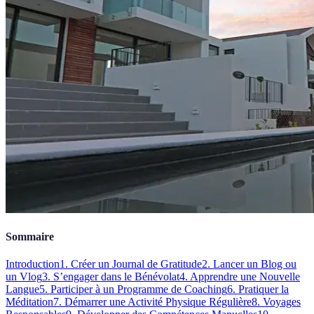
Sommaire
Introduction
1. Créer un Journal de Gratitude
2. Lancer un Blog ou
un Vlog
3. S’engager dans le Bénévolat
4. Apprendre une Nouvelle
Langue
5. Participer à un Programme de Coaching
6. Pratiquer la
Méditation
7. Démarrer une Activité Physique Régulière
8. Voyages