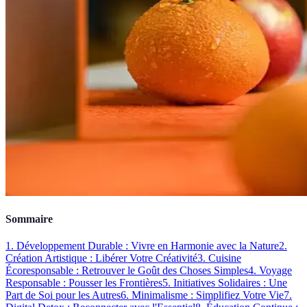
Sommaire
1. Développement Durable : Vivre en Harmonie avec la Nature
2.
Création Artistique : Libérer Votre Créativité
3. Cuisine
Écoresponsable : Retrouver le Goût des Choses Simples
4. Voyage
Responsable : Pousser les Frontières
5. Initiatives Solidaires : Une
Part de Soi pour les Autres
6. Minimalisme : Simplifiez Votre Vie
7.