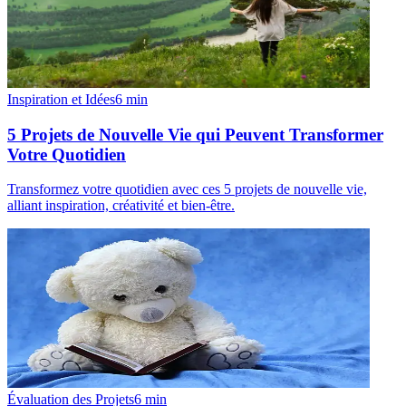
Inspiration et Idées
6
min
5 Projets de Nouvelle Vie qui Peuvent Transformer
Votre Quotidien
Transformez votre quotidien avec ces 5 projets de nouvelle vie,
alliant inspiration, créativité et bien-être.
Évaluation des Projets
6
min