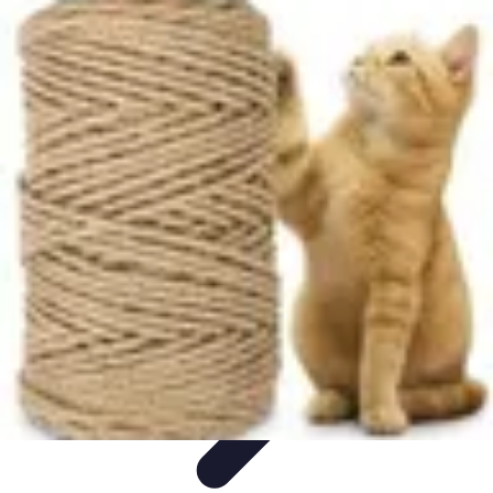
Projets Nouvelle Vie
Planification et Stratégie
Inspiration
Évaluation de Projet
Écologie et
Durabilité
Tendances
Projets Nouvelle Vie