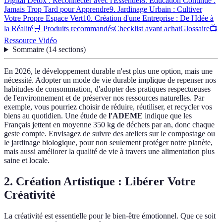
Digital Detox : Reconnecter avec l'Essentiel
8. Éducation Continue :
Jamais Trop Tard pour Apprendre
9. Jardinage Urbain : Cultiver
Votre Propre Espace Vert
10. Création d'une Entreprise : De l'Idée à
la Réalité
🛒 Produits recommandés
Checklist avant achat
Glossaire
📺
Ressource Vidéo
Sommaire
(
14
sections
)
En 2026, le développement durable n'est plus une option, mais une
nécessité. Adopter un mode de vie durable implique de repenser nos
habitudes de consommation, d'adopter des pratiques respectueuses
de l'environnement et de préserver nos ressources naturelles. Par
exemple, vous pourriez choisir de réduire, réutiliser, et recycler vos
biens au quotidien. Une étude de
l'ADEME
indique que les
Français jettent en moyenne 350 kg de déchets par an, donc chaque
geste compte. Envisagez de suivre des ateliers sur le compostage ou
le jardinage biologique, pour non seulement protéger notre planète,
mais aussi améliorer la qualité de vie à travers une alimentation plus
saine et locale.
2. Création Artistique : Libérer Votre
Créativité
La créativité est essentielle pour le bien-être émotionnel. Que ce soit