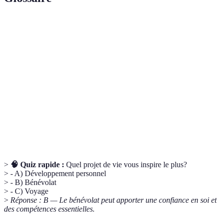
Terme
Définition
Objectif à long terme qui guide les choix et les
Projet de vie
actions personnelles.
Développement
Processus d'amélioration de soi dans différents
personnel
aspects de la vie.
Activité non rémunérée visant à aider autrui
Bénévolat
ou la collectivité.
>
🧠 Quiz rapide :
Quel projet de vie vous inspire le plus?
> - A) Développement personnel
> - B) Bénévolat
> - C) Voyage
>
Réponse : B — Le bénévolat peut apporter une confiance en soi et
des compétences essentielles.