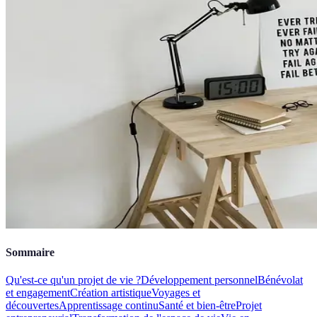
Sommaire
Qu'est-ce qu'un projet de vie ?
Développement personnel
Bénévolat
et engagement
Création artistique
Voyages et
découvertes
Apprentissage continu
Santé et bien-être
Projet