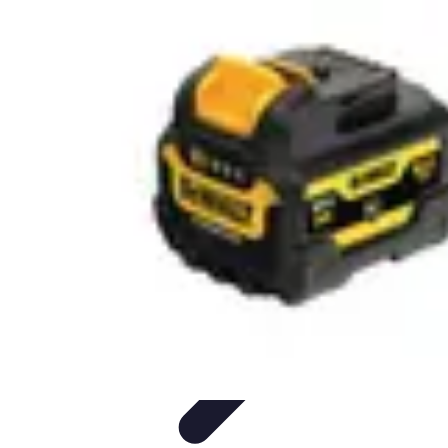
Projets Nouvelle Vie
Planification et Stratégie
Inspiration
Évaluation de Projet
Écologie et
Durabilité
Tendances
Projets Nouvelle Vie