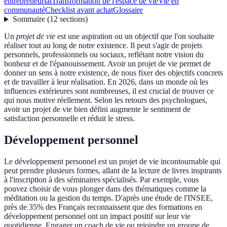
entrepreneurial
Transformation de l'espace de vie
Vie en
communauté
Checklist avant achat
Glossaire
Sommaire
(
12
sections
)
Un
projet de vie
est une aspiration ou un objectif que l'on souhaite
réaliser tout au long de notre existence. Il peut s'agir de projets
personnels, professionnels ou sociaux, reflétant notre vision du
bonheur et de l'épanouissement. Avoir un projet de vie permet de
donner un sens à notre existence, de nous fixer des objectifs concrets
et de travailler à leur réalisation. En 2026, dans un monde où les
influences extérieures sont nombreuses, il est crucial de trouver ce
qui nous motive réellement. Selon les retours des psychologues,
avoir un projet de vie bien défini augmente le sentiment de
satisfaction personnelle et réduit le stress.
Développement personnel
Le développement personnel est un projet de vie incontournable qui
peut prendre plusieurs formes, allant de la lecture de livres inspirants
à l'inscription à des séminaires spécialisés. Par exemple, vous
pouvez choisir de vous plonger dans des thématiques comme la
méditation ou la gestion du temps. D'après une étude de l'INSEE,
près de 35% des Français reconnaissent que des formations en
développement personnel ont un impact positif sur leur vie
quotidienne. Engager un coach de vie ou rejoindre un groupe de