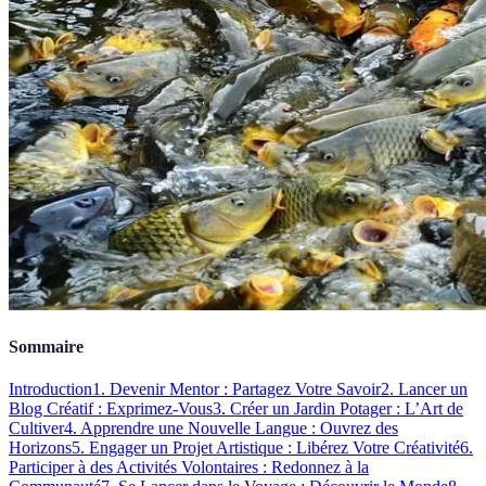
Sommaire
Introduction
1. Devenir Mentor : Partagez Votre Savoir
2. Lancer un
Blog Créatif : Exprimez-Vous
3. Créer un Jardin Potager : L’Art de
Cultiver
4. Apprendre une Nouvelle Langue : Ouvrez des
Horizons
5. Engager un Projet Artistique : Libérez Votre Créativité
6.
Participer à des Activités Volontaires : Redonnez à la