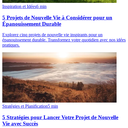
Inspiration et Idées
6
min
5 Projets de Nouvelle Vie à Considérer pour un
Épanouissement Durable
Explorez cinq projets de nouvelle vie inspirants pour un
épanouissement durable. Transformez votre quotidien avec nos idées
pratiques.
Stratégies et Planification
5
min
5 Stratégies pour Lancer Votre Projet de Nouvelle
Vie avec Succès