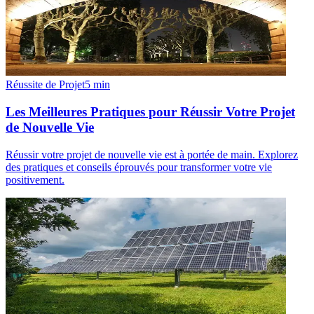
Réussite de Projet
5
min
Les Meilleures Pratiques pour Réussir Votre Projet
de Nouvelle Vie
Réussir votre projet de nouvelle vie est à portée de main. Explorez
des pratiques et conseils éprouvés pour transformer votre vie
positivement.