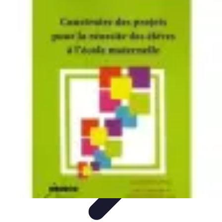
Projets Nouvelle Vie
Planification et Stratégie
Inspiration
Évaluation de Projet
Écologie et
Durabilité
Tendances
Projets Nouvelle Vie