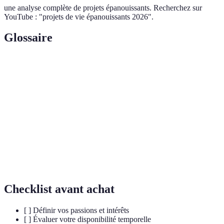
une analyse complète de projets épanouissants. Recherchez sur
YouTube : "projets de vie épanouissants 2026".
Glossaire
Terme
Définition
Projets
Initiatives individuelles visant à atteindre des objectifs
de vie
de vie personnels.
Accompagnement d'une personne par une autre, pour
Mentorat
partage d'expérience.
Bénévolat
Engagement pour aider autrui sans rémunération.
Checklist avant achat
[ ] Définir vos passions et intérêts
[ ] Évaluer votre disponibilité temporelle