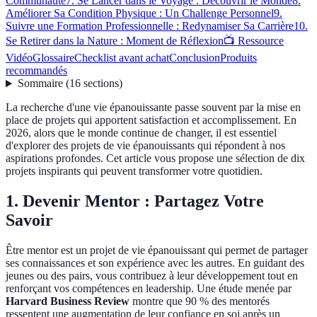
Communauté
7. Se Lancer dans le Voyage : Découvrir le Monde
8.
Améliorer Sa Condition Physique : Un Challenge Personnel
9.
Suivre une Formation Professionnelle : Redynamiser Sa Carrière
10.
Se Retirer dans la Nature : Moment de Réflexion
📺 Ressource
Vidéo
Glossaire
Checklist avant achat
Conclusion
Produits
recommandés
Sommaire
(
16
sections
)
La recherche d'une vie épanouissante passe souvent par la mise en
place de projets qui apportent satisfaction et accomplissement. En
2026, alors que le monde continue de changer, il est essentiel
d'explorer des projets de vie épanouissants qui répondent à nos
aspirations profondes. Cet article vous propose une sélection de dix
projets inspirants qui peuvent transformer votre quotidien.
1. Devenir Mentor : Partagez Votre
Savoir
Être mentor est un projet de vie épanouissant qui permet de partager
ses connaissances et son expérience avec les autres. En guidant des
jeunes ou des pairs, vous contribuez à leur développement tout en
renforçant vos compétences en leadership. Une étude menée par
Harvard Business Review
montre que 90 % des mentorés
ressentent une augmentation de leur confiance en soi après un