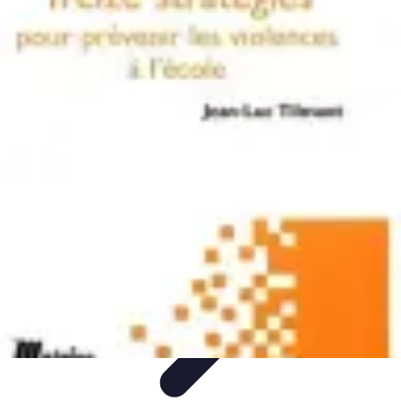
Projets Nouvelle Vie
Planification et Stratégie
Inspiration
Évaluation de Projet
Écologie et
Durabilité
Tendances
Projets Nouvelle Vie