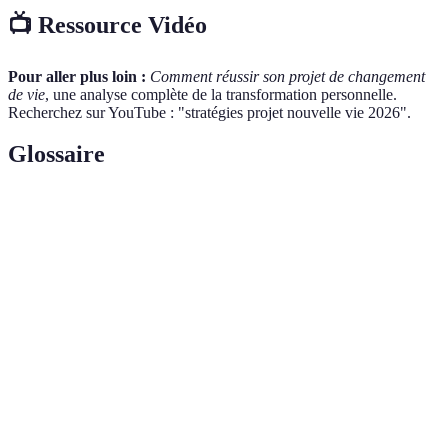
📺 Ressource Vidéo
Pour aller plus loin :
Comment réussir son projet de changement
de vie
, une analyse complète de la transformation personnelle.
Recherchez sur YouTube : "stratégies projet nouvelle vie 2026".
Glossaire
Terme
Définition
Projet de
Initiative personnelle pour changer de mode de
nouvelle vie
vie ou de carrière.
Objectif
Méthode pour définir des objectifs clairs et
SMART
atteignables.
Capacité à s'adapter aux changements et aux
Flexibilité
imprévus.