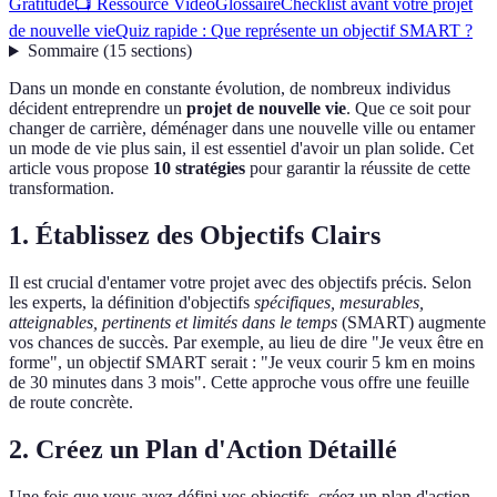
Gratitude
📺 Ressource Vidéo
Glossaire
Checklist avant votre projet
de nouvelle vie
Quiz rapide : Que représente un objectif SMART ?
Sommaire
(
15
sections
)
Dans un monde en constante évolution, de nombreux individus
décident entreprendre un
projet de nouvelle vie
. Que ce soit pour
changer de carrière, déménager dans une nouvelle ville ou entamer
un mode de vie plus sain, il est essentiel d'avoir un plan solide. Cet
article vous propose
10 stratégies
pour garantir la réussite de cette
transformation.
1. Établissez des Objectifs Clairs
Il est crucial d'entamer votre projet avec des objectifs précis. Selon
les experts, la définition d'objectifs
spécifiques, mesurables,
atteignables, pertinents et limités dans le temps
(SMART) augmente
vos chances de succès. Par exemple, au lieu de dire "Je veux être en
forme", un objectif SMART serait : "Je veux courir 5 km en moins
de 30 minutes dans 3 mois". Cette approche vous offre une feuille
de route concrète.
2. Créez un Plan d'Action Détaillé
Une fois que vous avez défini vos objectifs, créez un plan d'action