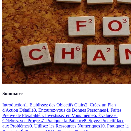
Sommaire
Introduction
1. Établissez des Objectifs Clairs
2. Créez un Plan
d'Action Détaillé
3. Entourez-vous de Bonnes Personnes
4. Faites
Preuve de Flexibilité
5. Investissez en Vous-même
6. Évaluez et
Célébrez vos Progrès
7. Pratiquer la Patience
8. Soyez Proactif face
aux Problèmes
9. Utilisez les Ressources Numériques
10. Pratiquez la