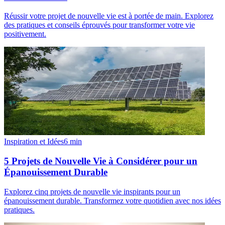
Réussir votre projet de nouvelle vie est à portée de main. Explorez
des pratiques et conseils éprouvés pour transformer votre vie
positivement.
Inspiration et Idées
6
min
5 Projets de Nouvelle Vie à Considérer pour un
Épanouissement Durable
Explorez cinq projets de nouvelle vie inspirants pour un
épanouissement durable. Transformez votre quotidien avec nos idées
pratiques.