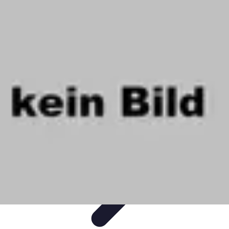
Projets Nouvelle Vie
Planification et Stratégie
Inspiration
Évaluation de Projet
Écologie et
Durabilité
Tendances
Projets Nouvelle Vie