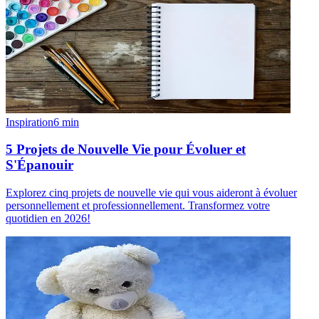
Inspiration
6
min
5 Projets de Nouvelle Vie pour Évoluer et
S'Épanouir
Explorez cinq projets de nouvelle vie qui vous aideront à évoluer
personnellement et professionnellement. Transformez votre
quotidien en 2026!