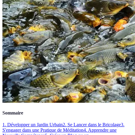
Sommaire
1. Développer un Jardin Urbain
2. Se Lancer dans le Bricolage
3.
S'engager dans une Pratique de Méditation
4. Apprendre une