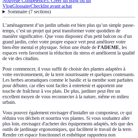
Nouvelle Compétence
5. Créer un Blog ou un
Vlog
Glossaire
Checklist avant achat
Sommaire
(
7
sections
)
L’aménagement d’un jardin urbain est bien plus qu’un simple passe-
temps, c’est un projet qui peut transformer votre quotidien de
manière significative. Que vous disposiez d'un petit balcon ou d'un
grand jardin, créer votre propre espace vert peut améliorer votre
bien-être mental et physique. Selon une étude de
l’ADEME
, les
espaces verts favorisent la réduction du stress et améliorent la qualité
de vie des citadins.
Pour commencer, il vous suffit de choisir des plantes adaptées à
votre environnement, de la terre nourrissante et quelques contenants.
Les herbes aromatiques comme le basilic et la menthe sont parfaites
pour débuter, car elles sont faciles à entretenir et apportent une
touche de fraîcheur à vos plats. De plus, jardiner peut être un
excellent moyen de vous reconnecter à la nature, même en milieu
urbain.
Vous pouvez également envisager d'installer un composteur, ce qui
réduira vos déchets et nourrira vos plantes. Si vous souhaitez aller
plus loin, envisagez d'acheter des équipements adaptés, tels que des
outils de jardinage ergonomiques, qui facilitent le travail de la terre.
Rendre cet espace fonctionnel et esthétique rapportera non