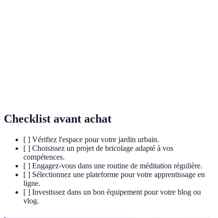
Jardinage
Activité de cultiver des plantes dans des espaces
urbain
urbanos.
Pratique visant à atteindre un état de calme
Méditation
mental.
DIY (Do It
Philosophie encourageant la création personnelle
Yourself)
de projets et produits.
Checklist avant achat
[ ] Vérifiez l'espace pour votre jardin urbain.
[ ] Choisissez un projet de bricolage adapté à vos
compétences.
[ ] Engagez-vous dans une routine de méditation régulière.
[ ] Sélectionnez une plateforme pour votre apprentissage en
ligne.
[ ] Investissez dans un bon équipement pour votre blog ou
vlog.