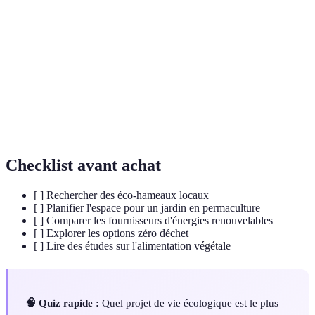
Communauté qui s'organise autour de principes
Éco-Hameau
écologiques et durables
Méthode de conception de systèmes agricoles
Permaculture
durables
Approche de consommation visant à réduire au
Zéro Déchet
maximum les déchets
Checklist avant achat
[ ] Rechercher des éco-hameaux locaux
[ ] Planifier l'espace pour un jardin en permaculture
[ ] Comparer les fournisseurs d'énergies renouvelables
[ ] Explorer les options zéro déchet
[ ] Lire des études sur l'alimentation végétale
🧠 Quiz rapide :
Quel projet de vie écologique est le plus