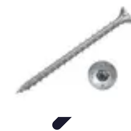
Projets Nouvelle Vie
Planification et Stratégie
Inspiration
Évaluation de Projet
Écologie et
Durabilité
Tendances
Projets Nouvelle Vie