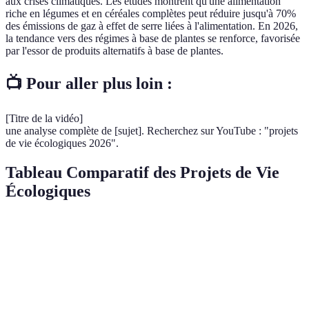
aux crises climatiques. Les études montrent qu'une alimentation
riche en légumes et en céréales complètes peut réduire jusqu'à 70%
des émissions de gaz à effet de serre liées à l'alimentation. En 2026,
la tendance vers des régimes à base de plantes se renforce, favorisée
par l'essor de produits alternatifs à base de plantes.
📺 Pour aller plus loin :
[Titre de la vidéo]
une analyse complète de [sujet]. Recherchez sur YouTube : "projets
de vie écologiques 2026".
Tableau Comparatif des Projets de Vie
Écologiques
Projet
Avantages
Inconvénients
Évaluation
Vie
communautaire,
Complexité
Éco-Hameau
⭐⭐⭐⭐
réduction des
d'organisation