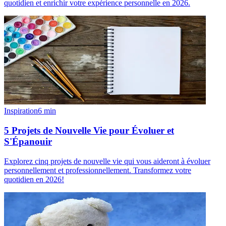
quotidien et enrichir votre expérience personnelle en 2026.
Inspiration
6
min
5 Projets de Nouvelle Vie pour Évoluer et
S'Épanouir
Explorez cinq projets de nouvelle vie qui vous aideront à évoluer
personnellement et professionnellement. Transformez votre
quotidien en 2026!