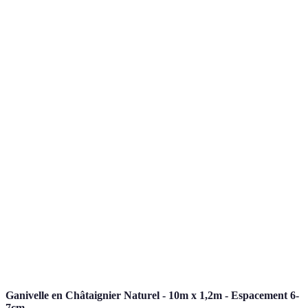
déchets
Autonomie
Temps
Jardinage en
alimentaire,
d'apprentissage
⭐⭐⭐⭐⭐
Permaculture
biodiversité
nécessaire
Économie à
Énergies
long terme,
Coût initial
⭐⭐⭐⭐
Renouvelables
réduction de
élevé
l'empreinte
Impact
Productivité
Vie Zero
environnemental
personnelle
⭐⭐⭐⭐⭐
Déchet
réduit
requise
Santé améliorée,
Alimentation
Habitude à
empreinte
⭐⭐⭐⭐
Végétale
changer
carbone réduite
Ganivelle en Châtaignier Naturel - 10m x 1,2m - Espacement 6-
7cm