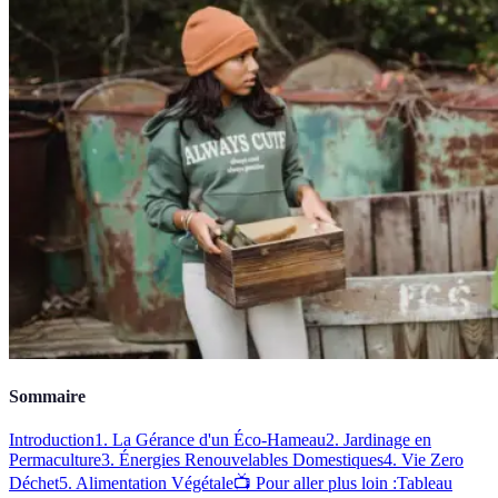
Sommaire
Introduction
1. La Gérance d'un Éco-Hameau
2. Jardinage en
Permaculture
3. Énergies Renouvelables Domestiques
4. Vie Zero
Déchet
5. Alimentation Végétale
📺 Pour aller plus loin :
Tableau