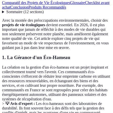
Comparatif des Projets de Vie Écologiques
Glossaire
Checklist avant
achat
Conclusion
Produits Recommandés
Sommaire
(
12
sections
)
Avec la montée des préoccupations environnementales, choisir des
projets de vie écologiques
devient essentiel. En 2026, il est plus
important que jamais de réfléchir à des modes de vie durables qui
non seulement préservent notre planète, mais améliorent également
notre qualité de vie. Cet article explore cinq projets de vie qui
favorisent un mode de vie respectueux de l'environnement, en vous
guidant pas à pas dans leur mise en œuvre.
1. La Gérance d'un Éco-Hameau
La création ou la gestion d'un éco-hameau est un projet inspirant et
collectivement tourné vers l'avenir. Ces communautés éco-
conscientes s'efforcent de réduire leur empreinte carbone en utilisant
des ressources renouvelables, en échangeant des biens et des
services, et en cultivant leur propre nourriture. Par exemple, des
communautés en France se sont regroupées pour créer des habitats
énergétiquement autonomes, utilisant des panneaux solaires et des
systèmes de récupération d'eau.
>
💡 Avis d'expert :
Les éco-hameaux sont des laboratoires de
durabilité. Ils font souvent face à des défis tels que la gestion des
conflits d'intérêt, mais les avantages d'une vie en communauté