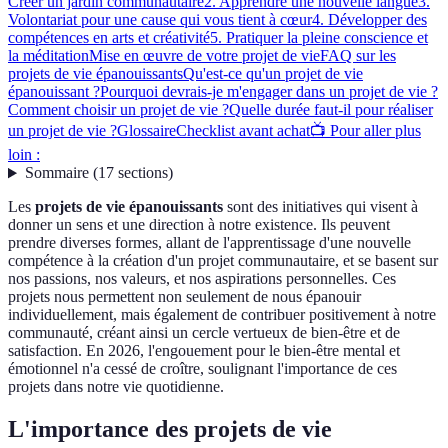
Créer un jardin communautaire
2. Apprendre une nouvelle langue
3.
Volontariat pour une cause qui vous tient à cœur
4. Développer des
compétences en arts et créativité
5. Pratiquer la pleine conscience et
la méditation
Mise en œuvre de votre projet de vie
FAQ sur les
projets de vie épanouissants
Qu'est-ce qu'un projet de vie
épanouissant ?
Pourquoi devrais-je m'engager dans un projet de vie ?
Comment choisir un projet de vie ?
Quelle durée faut-il pour réaliser
un projet de vie ?
Glossaire
Checklist avant achat
📺 Pour aller plus
loin :
Sommaire
(
17
sections
)
Les
projets de vie épanouissants
sont des initiatives qui visent à
donner un sens et une direction à notre existence. Ils peuvent
prendre diverses formes, allant de l'apprentissage d'une nouvelle
compétence à la création d'un projet communautaire, et se basent sur
nos passions, nos valeurs, et nos aspirations personnelles. Ces
projets nous permettent non seulement de nous épanouir
individuellement, mais également de contribuer positivement à notre
communauté, créant ainsi un cercle vertueux de bien-être et de
satisfaction. En 2026, l'engouement pour le bien-être mental et
émotionnel n'a cessé de croître, soulignant l'importance de ces
projets dans notre vie quotidienne.
L'importance des projets de vie