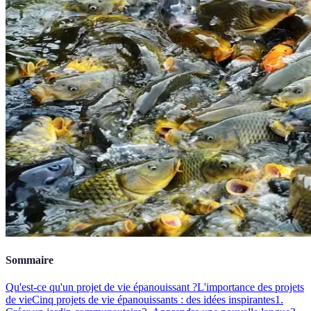
Sommaire
Qu'est-ce qu'un projet de vie épanouissant ?
L'importance des projets
de vie
Cinq projets de vie épanouissants : des idées inspirantes
1.