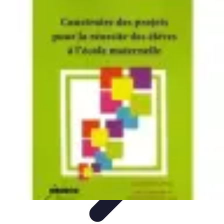
Projets Nouvelle Vie
Planification et Stratégie
Inspiration
Évaluation de Projet
Écologie et
Durabilité
Tendances
Projets Nouvelle Vie