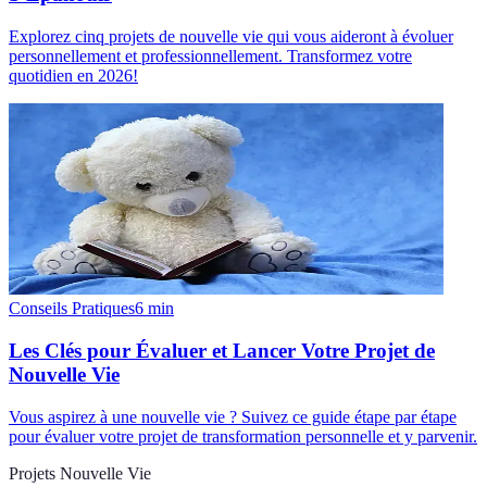
Explorez cinq projets de nouvelle vie qui vous aideront à évoluer
personnellement et professionnellement. Transformez votre
quotidien en 2026!
Conseils Pratiques
6
min
Les Clés pour Évaluer et Lancer Votre Projet de
Nouvelle Vie
Vous aspirez à une nouvelle vie ? Suivez ce guide étape par étape
pour évaluer votre projet de transformation personnelle et y parvenir.
Projets Nouvelle Vie