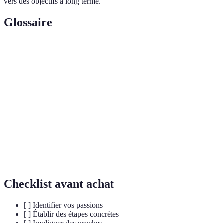
vers des objectifs à long terme.
Glossaire
Terme
Définition
État de satisfaction globale, englobant la santé
Bien-être
physique, mentale, et émotionnelle.
Acte de donner de son temps à une cause sans
Bénévolat
attendre de compensation financière.
Pleine
Pratique qui consiste à porter attention au moment
conscience
présent, favorisant la gestion du stress.
Checklist avant achat
[ ] Identifier vos passions
[ ] Établir des étapes concrètes
[ ] Impliquer des proches