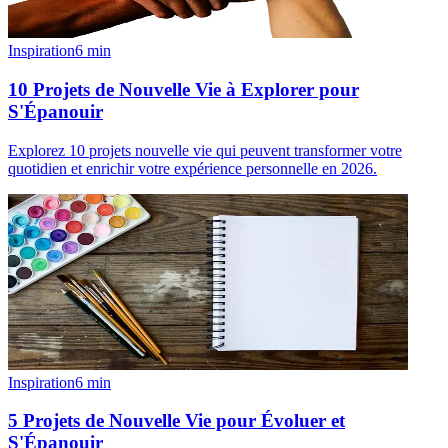
Inspiration
6
min
10 Projets de Nouvelle Vie à Explorer pour
S'Épanouir
Explorez 10 projets nouvelle vie qui peuvent transformer votre
quotidien et enrichir votre expérience personnelle en 2026.
Inspiration
6
min
5 Projets de Nouvelle Vie pour Évoluer et
S'Épanouir