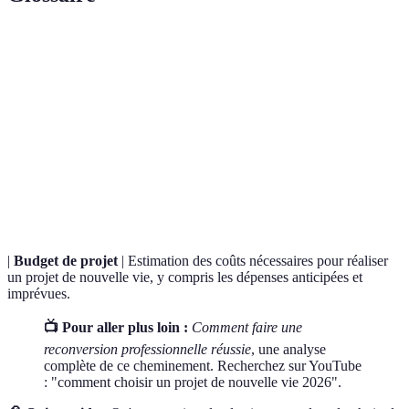
Terme
Définition
Projet de
Changement significatif dans le parcours de vie,
nouvelle
incluant carrière, lieu ou mode de vie.
vie
Auto-
Processus d'analyse de ses propres compétences et
évaluation
critères personnels pour mieux orienter un choix.
|
Budget de projet
| Estimation des coûts nécessaires pour réaliser
un projet de nouvelle vie, y compris les dépenses anticipées et
imprévues.
📺 Pour aller plus loin :
Comment faire une
reconversion professionnelle réussie
, une analyse
complète de ce cheminement. Recherchez sur YouTube
: "comment choisir un projet de nouvelle vie 2026".