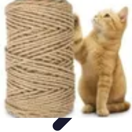
Projets Nouvelle Vie
Planification et Stratégie
Inspiration
Évaluation de Projet
Écologie et
Durabilité
Tendances
Projets Nouvelle Vie