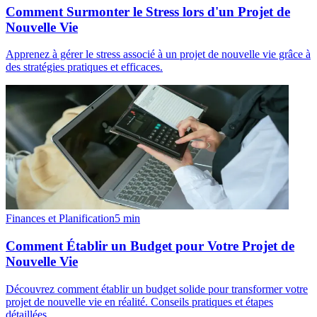
Comment Surmonter le Stress lors d'un Projet de
Nouvelle Vie
Apprenez à gérer le stress associé à un projet de nouvelle vie grâce à
des stratégies pratiques et efficaces.
Finances et Planification
5
min
Comment Établir un Budget pour Votre Projet de
Nouvelle Vie
Découvrez comment établir un budget solide pour transformer votre
projet de nouvelle vie en réalité. Conseils pratiques et étapes
détaillées.