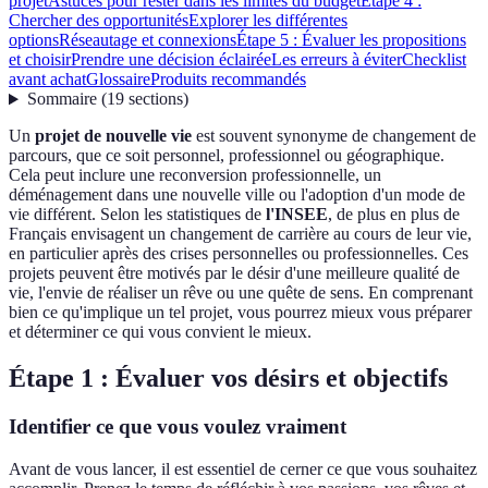
projet
Astuces pour rester dans les limites du budget
Étape 4 :
Chercher des opportunités
Explorer les différentes
options
Réseautage et connexions
Étape 5 : Évaluer les propositions
et choisir
Prendre une décision éclairée
Les erreurs à éviter
Checklist
avant achat
Glossaire
Produits recommandés
Sommaire
(
19
sections
)
Un
projet de nouvelle vie
est souvent synonyme de changement de
parcours, que ce soit personnel, professionnel ou géographique.
Cela peut inclure une reconversion professionnelle, un
déménagement dans une nouvelle ville ou l'adoption d'un mode de
vie différent. Selon les statistiques de
l'INSEE
, de plus en plus de
Français envisagent un changement de carrière au cours de leur vie,
en particulier après des crises personnelles ou professionnelles. Ces
projets peuvent être motivés par le désir d'une meilleure qualité de
vie, l'envie de réaliser un rêve ou une quête de sens. En comprenant
bien ce qu'implique un tel projet, vous pourrez mieux vous préparer
et déterminer ce qui vous convient le mieux.
Étape 1 : Évaluer vos désirs et objectifs
Identifier ce que vous voulez vraiment
Avant de vous lancer, il est essentiel de cerner ce que vous souhaitez