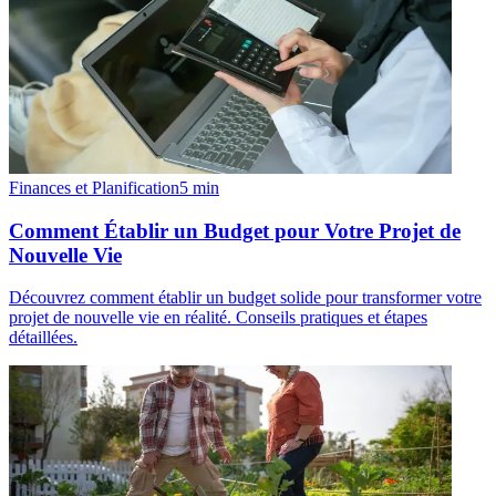
Finances et Planification
5
min
Comment Établir un Budget pour Votre Projet de
Nouvelle Vie
Découvrez comment établir un budget solide pour transformer votre
projet de nouvelle vie en réalité. Conseils pratiques et étapes
détaillées.