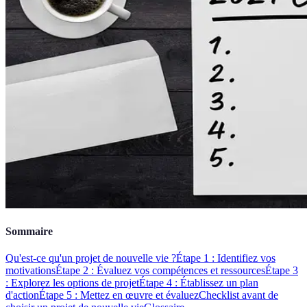
Sommaire
Qu'est-ce qu'un projet de nouvelle vie ?
Étape 1 : Identifiez vos
motivations
Étape 2 : Évaluez vos compétences et ressources
Étape 3
: Explorez les options de projet
Étape 4 : Établissez un plan
d'action
Étape 5 : Mettez en œuvre et évaluez
Checklist avant de