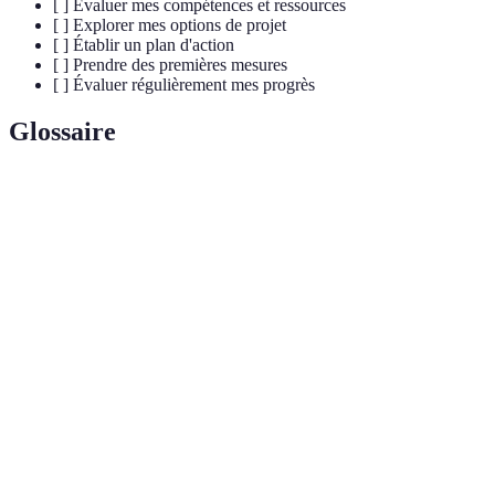
[ ] Évaluer mes compétences et ressources
[ ] Explorer mes options de projet
[ ] Établir un plan d'action
[ ] Prendre des premières mesures
[ ] Évaluer régulièrement mes progrès
Glossaire
Terme
Définition
État ou sentiment qui pousse à agir ou à
Motivation
entreprendre un projet.
Plan
Document qui décrit les étapes à suivre pour
d'action
atteindre un objectif spécifique.
Ensemble des matériels, compétences et aides
Ressources
disponibles pour réaliser un projet.