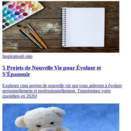
Inspiration
6
min
5 Projets de Nouvelle Vie pour Évoluer et
S'Épanouir
Explorez cinq projets de nouvelle vie qui vous aideront à évoluer
personnellement et professionnellement. Transformez votre
quotidien en 2026!