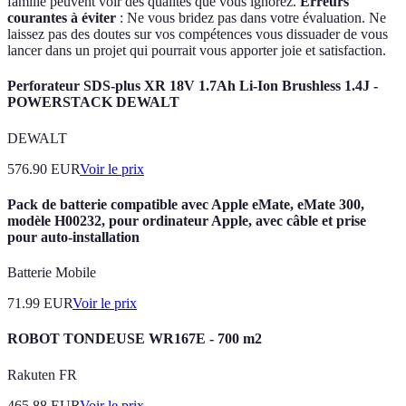
famille peuvent voir des qualités que vous ignorez.
Erreurs
courantes à éviter
: Ne vous bridez pas dans votre évaluation. Ne
laissez pas des doutes sur vos compétences vous dissuader de vous
lancer dans un projet qui pourrait vous apporter joie et satisfaction.
Perforateur SDS-plus XR 18V 1.7Ah Li-Ion Brushless 1.4J -
POWERSTACK DEWALT
DEWALT
576.90
EUR
Voir le prix
Pack de batterie compatible avec Apple eMate, eMate 300,
modèle H00232, pour ordinateur Apple, avec câble et prise
pour auto-installation
Batterie Mobile
71.99
EUR
Voir le prix
ROBOT TONDEUSE WR167E - 700 m2
Rakuten FR
465.88
EUR
Voir le prix