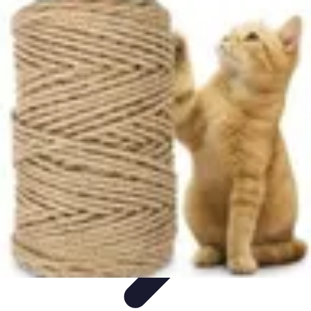
Projets Nouvelle Vie
Planification et Stratégie
Inspiration
Évaluation de Projet
Écologie et
Durabilité
Tendances
Projets Nouvelle Vie