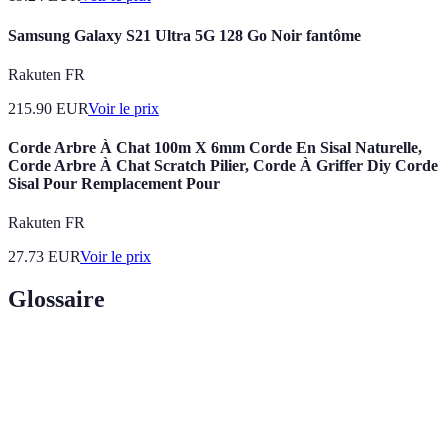
Samsung Galaxy S21 Ultra 5G 128 Go Noir fantôme
Rakuten FR
215.90
EUR
Voir le prix
Corde Arbre À Chat 100m X 6mm Corde En Sisal Naturelle,
Corde Arbre À Chat Scratch Pilier, Corde À Griffer Diy Corde
Sisal Pour Remplacement Pour
Rakuten FR
27.73
EUR
Voir le prix
Glossaire
Terme
Définition
Anticipation des évolutions futures d'une situation
Prospective
ou d'un domaine.