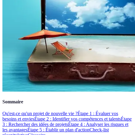
Sommaire
Qu'est-ce qu'un projet de nouvelle vie ?
Étape 1 : Évaluer vos
besoins et envies
Étape 2 : Identifier vos compétences et talents
Étape
3 : Rechercher des idées de projets
Étape 4 : Analyser les risques et
les avantages
Étape 5 : Établir un plan d'action
Check-list