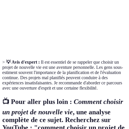
vie
Auto-
Analyse personnelle des valeurs, compétences et
évaluation
aspirations pour mieux orienter ses choix.
Tableau
Outil visuel permettant de comparer différentes
comparatif
options sur divers critères.
>
💡 Avis d'expert :
Il est essentiel de se rappeler que choisir un
projet de nouvelle vie est une aventure personnelle. Les gens sous-
estiment souvent l'importance de la planification et de l'évaluation
continue. Des projets mal planifiés peuvent conduire à des
expériences insatisfaisantes. Je recommande d'aborder ce parcours
avec une ouverture d'esprit et une certaine flexibilité.
📺 Pour aller plus loin :
Comment choisir
un projet de nouvelle vie
, une analyse
complète de ce sujet. Recherchez sur
YouTube : "comment choisir un projet de