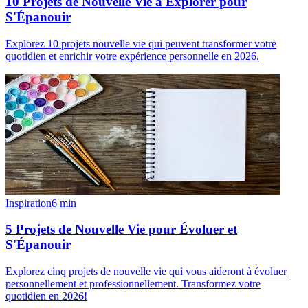
10 Projets de Nouvelle Vie à Explorer pour
S'Épanouir
Explorez 10 projets nouvelle vie qui peuvent transformer votre
quotidien et enrichir votre expérience personnelle en 2026.
Inspiration
6
min
5 Projets de Nouvelle Vie pour Évoluer et
S'Épanouir
Explorez cinq projets de nouvelle vie qui vous aideront à évoluer
personnellement et professionnellement. Transformez votre
quotidien en 2026!