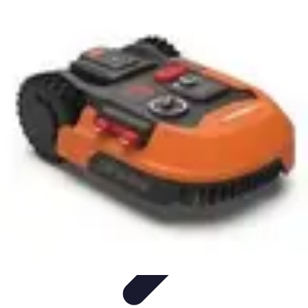
Projets Nouvelle Vie
Planification et Stratégie
Inspiration
Évaluation de Projet
Écologie et
Durabilité
Tendances
Projets Nouvelle Vie