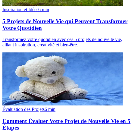
Inspiration et Idées
6
min
5 Projets de Nouvelle Vie qui Peuvent Transformer
Votre Quotidien
Transformez votre quotidien avec ces 5 projets de nouvelle vie,
alliant inspiration, créativité et bien-être.
Évaluation des Projets
6
min
Comment Évaluer Votre Projet de Nouvelle Vie en 5
Étapes