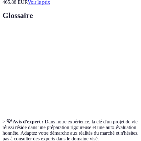
465.88
EUR
Voir le prix
Glossaire
Terme
Définition
Bilan de
Évaluation des compétences professionnelles et
compétences
personnelles pour mieux orienter sa carrière.
Planification
Technique de définition d'objectifs élaborée pour
SMART
garantir la clarté et mesurabilité des objectifs.
Échange et développement de relations
Networking
professionnelles pour élargir ses opportunités.
>
💡 Avis d'expert :
Dans notre expérience, la clé d'un projet de vie
réussi réside dans une préparation rigoureuse et une auto-évaluation
honnête. Adaptez votre démarche aux réalités du marché et n'hésitez
pas à consulter des experts dans le domaine visé.