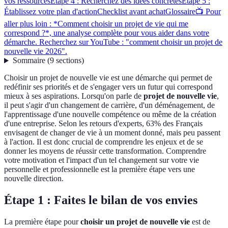
vos ressources
Étape 4 : Recherchez des idées concrètes
Étape 5 :
Établissez votre plan d'action
Checklist avant achat
Glossaire
📺 Pour
aller plus loin : *Comment choisir un projet de vie qui me
correspond ?*, une analyse complète pour vous aider dans votre
démarche. Recherchez sur YouTube : "comment choisir un projet de
nouvelle vie 2026".
Sommaire
(
9
sections
)
Choisir un projet de nouvelle vie est une démarche qui permet de
redéfinir ses priorités et de s'engager vers un futur qui correspond
mieux à ses aspirations. Lorsqu'on parle de
projet de nouvelle vie
,
il peut s'agir d'un changement de carrière, d'un déménagement, de
l'apprentissage d'une nouvelle compétence ou même de la création
d'une entreprise. Selon les retours d'experts, 63% des Français
envisagent de changer de vie à un moment donné, mais peu passent
à l'action. Il est donc crucial de comprendre les enjeux et de se
donner les moyens de réussir cette transformation. Comprendre
votre motivation et l'impact d'un tel changement sur votre vie
personnelle et professionnelle est la première étape vers une
nouvelle direction.
Étape 1 : Faites le bilan de vos envies
La première étape pour
choisir un projet de nouvelle vie
est de