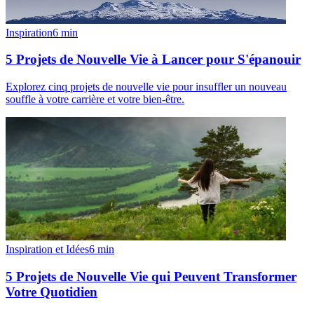
Inspiration
6
min
5 Projets de Nouvelle Vie à Lancer pour S'épanouir
Explorez cinq projets de nouvelle vie pour insuffler un nouveau
souffle à votre carrière et votre bien-être.
Inspiration et Idées
6
min
5 Projets de Nouvelle Vie qui Peuvent Transformer
Votre Quotidien