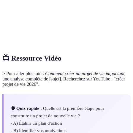
Objectifs
Objectifs qui suivent des critères spécifiques pour
SMART
une réalisation efficace.
Relation d'accompagnement où un mentor guide
Mentorat
une autre personne.
📺 Ressource Vidéo
> Pour aller plus loin :
Comment créer un projet de vie impactant
,
une analyse complète de [sujet]. Recherchez sur YouTube : "créer
projet de vie 2026".
🧠 Quiz rapide :
Quelle est la première étape pour
construire un projet de nouvelle vie ?
- A) Établir un plan d'action
- B) Identifier vos motivations