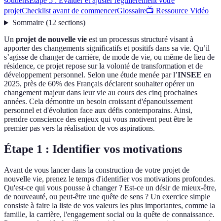
soutiens
Étape 5 : Évaluer et ajuster régulièrement votre
projet
Checklist avant de commencer
Glossaire
📺 Ressource Vidéo
Sommaire
(
12
sections
)
Un
projet de nouvelle vie
est un processus structuré visant à
apporter des changements significatifs et positifs dans sa vie. Qu’il
s’agisse de changer de carrière, de mode de vie, ou même de lieu de
résidence, ce projet repose sur la volonté de transformation et de
développement personnel. Selon une étude menée par l’
INSEE
en
2025, près de 60% des Français déclarent souhaiter opérer un
changement majeur dans leur vie au cours des cinq prochaines
années. Cela démontre un besoin croissant d'épanouissement
personnel et d'évolution face aux défis contemporains. Ainsi,
prendre conscience des enjeux qui vous motivent peut être le
premier pas vers la réalisation de vos aspirations.
Étape 1 : Identifier vos motivations
Avant de vous lancer dans la construction de votre projet de
nouvelle vie, prenez le temps d'identifier vos motivations profondes.
Qu'est-ce qui vous pousse à changer ? Est-ce un désir de mieux-être,
de nouveauté, ou peut-être une quête de sens ? Un exercice simple
consiste à faire la liste de vos valeurs les plus importantes, comme la
famille, la carrière, l'engagement social ou la quête de connaissance.