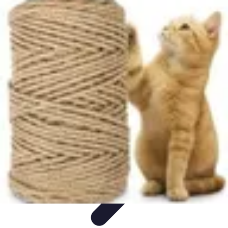
Projets Nouvelle Vie
Planification et Stratégie
Inspiration
Évaluation de Projet
Écologie et
Durabilité
Tendances
Projets Nouvelle Vie