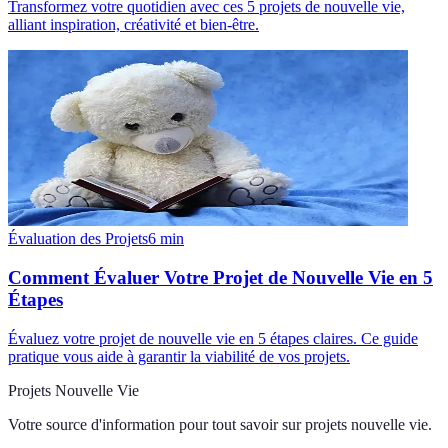
Transformez votre quotidien avec ces 5 projets de nouvelle vie,
alliant inspiration, créativité et bien-être.
Évaluation des Projets
6
min
Comment Évaluer Votre Projet de Nouvelle Vie en 5
Étapes
Évaluez votre projet de nouvelle vie en 5 étapes claires. Ce guide
pratique vous aide à garantir la viabilité de vos projets.
Projets Nouvelle Vie
Votre source d'information pour tout savoir sur
projets nouvelle vie
.