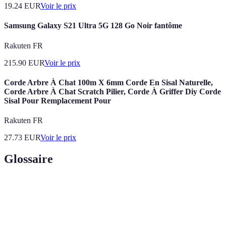
19.24
EUR
Voir le prix
Samsung Galaxy S21 Ultra 5G 128 Go Noir fantôme
Rakuten FR
215.90
EUR
Voir le prix
Corde Arbre À Chat 100m X 6mm Corde En Sisal Naturelle,
Corde Arbre À Chat Scratch Pilier, Corde À Griffer Diy Corde
Sisal Pour Remplacement Pour
Rakuten FR
27.73
EUR
Voir le prix
Glossaire
Terme
Définition
Projet de
Initiative personnelle visant à réaliser des
vie
changements significatifs.