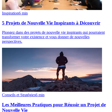
Inspiration
6
min
5 Projets de Nouvelle Vie Inspirants à Découvrir
Plongez dans des projets de nouvelle vie inspirants qui pourraient
transformer votre existence et vous donner de nouvelles
perspectives.
Conseils et Stratégies
6
min
Les Meilleures Pratiques pour Réussir un Projet de
Nouvelle Vie