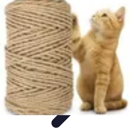
Projets Nouvelle Vie
Planification et Stratégie
Inspiration
Évaluation de Projet
Écologie et
Durabilité
Tendances
Projets Nouvelle Vie