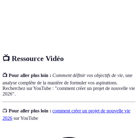
Réseautage
professionnelles pour échanger des
informations et des conseils.
Document stratégique détaillant les étapes,
Plan d'action
tâches et échéances nécessaires pour atteindre
un objectif spécifique.
📺 Ressource Vidéo
📺 Pour aller plus loin :
Comment définir vos objectifs de vie
, une
analyse complète de la manière de formuler vos aspirations.
Recherchez sur YouTube : "comment créer un projet de nouvelle vie
2026".
📺
Pour aller plus loin :
comment créer un projet de nouvelle vie
2026
sur YouTube