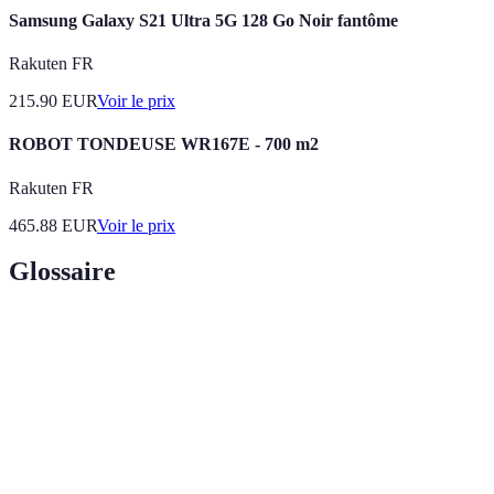
Samsung Galaxy S21 Ultra 5G 128 Go Noir fantôme
Rakuten FR
215.90
EUR
Voir le prix
ROBOT TONDEUSE WR167E - 700 m2
Rakuten FR
465.88
EUR
Voir le prix
Glossaire
Terme
Définition
Processus de développement et de réalisation
Épanouissement
de soi, axé sur le bien-être et la satisfaction
personnel
dans la vie.
Action de créer et entretenir des relations