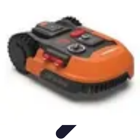
Projets Nouvelle Vie
Planification et Stratégie
Inspiration
Évaluation de Projet
Écologie et
Durabilité
Tendances
Projets Nouvelle Vie