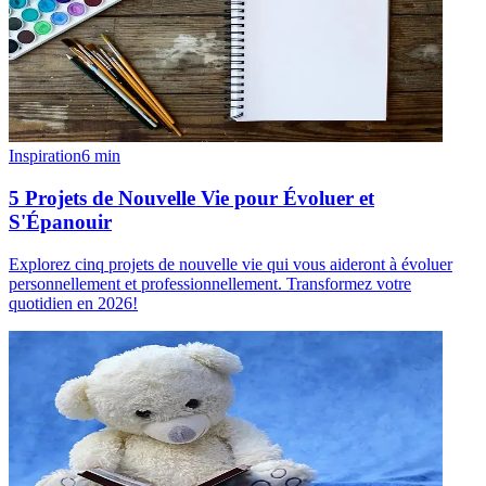
Inspiration
6
min
5 Projets de Nouvelle Vie pour Évoluer et
S'Épanouir
Explorez cinq projets de nouvelle vie qui vous aideront à évoluer
personnellement et professionnellement. Transformez votre
quotidien en 2026!