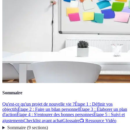
Sommaire
Qu'est-ce qu'un projet de nouvelle vie ?
Étape 1 : Définir vos
objectifs
Étape 2 : Faire un bilan personnel
Étape 3 : Élaborer un plan
d'action
Étape 4 : S'entourer des bonnes personnes
Étape 5 : Suivi et
ajustements
Checklist avant achat
Glossaire
📺 Ressource Vidéo
Sommaire
(
9
sections
)