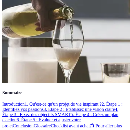
Sommaire
Introduction
1. Qu'est-ce qu'un projet de vie inspirant ?
2. Étape 1 :
Identifiez vos passions
3. Étape 2 : Établissez une vision claire
4.
Étape 3 : Fixez des objectifs SMART
5. Étape 4 : Créez un plan
d'action
6. Étape 5 : Évaluer et ajuster votre
projet
Conclusion
Glossaire
Checklist avant achat
📺 Pour aller plus