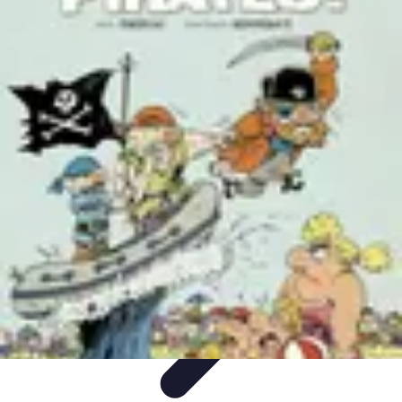
Projets Nouvelle Vie
Planification et Stratégie
Inspiration
Évaluation de Projet
Écologie et
Durabilité
Tendances
Projets Nouvelle Vie