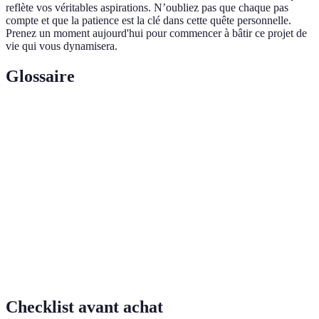
reflète vos véritables aspirations. N’oubliez pas que chaque pas
compte et que la patience est la clé dans cette quête personnelle.
Prenez un moment aujourd'hui pour commencer à bâtir ce projet de
vie qui vous dynamisera.
Glossaire
Terme
Définition
Projet
Plan personnel qui définit les aspirations et objectifs.
de vie
Image mentale claire des buts que l'on souhaite
Vision
atteindre.
Objectifs
Méthode de définition d'objectifs efficace (Spécifique,
SMART
Mesurable, Atteignable, Réaliste, Temporel).
Checklist avant achat