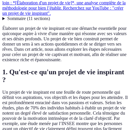
loin : *[Élaboration d'un projet de vie]*, une analyse complète de la
méthodologie pour bien l’établir. Recherchez sur YouTube : "créer
un projet de vie inspirant".
Sommaire
(
11
sections
)
Élaborer un projet de vie inspirant est une démarche essentielle pour
quiconque aspire à vivre d'une manière qui résonne avec ses valeurs
et ses désirs profonds. Un projet de vie bien construit permet de
donner un sens à ses actions quotidiennes et de se diriger vers ses
rêves. Dans cet article, nous allons explorer les étapes nécessaires
pour créer un projet de vie captivant et motivant, afin de réaliser une
existence riche et épanouissante.
1. Qu'est-ce qu'un projet de vie inspirant
?
Un projet de vie inspirant est une feuille de route personnelle qui
définit vos aspirations, vos objectifs et les étapes pour les atteindre. Il
est profondément enraciné dans vos passions et valeurs. Selon les
études, plus de 70% des individus habitués à établir un projet de vie
notent un degré élevé de satisfaction personnelle. Cela témoigne du
pouvoir de la motivation intrinsèque et de la clarté d'objectif. Par
exemple, une étude menée par l’INSEE montre que les personnes
ayant un objectif de vie clairement défini trouvent plus facilement