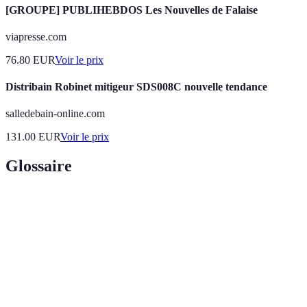
[GROUPE] PUBLIHEBDOS Les Nouvelles de Falaise
viapresse.com
76.80
EUR
Voir le prix
Distribain Robinet mitigeur SDS008C nouvelle tendance
salledebain-online.com
131.00
EUR
Voir le prix
Glossaire
Terme
Définition
Projet de
Changement significatif dans son style de vie ou sa
nouvelle vie
carrière.
Toute contrainte susceptible de freiner la
Obstacles
progression d’un projet.