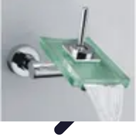
Projets Nouvelle Vie
Planification et Stratégie
Inspiration
Évaluation de Projet
Écologie et
Durabilité
Tendances
Projets Nouvelle Vie