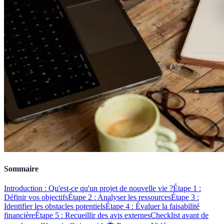
Sommaire
Introduction : Qu'est-ce qu'un projet de nouvelle vie ?
Étape 1 :
Définir vos objectifs
Étape 2 : Analyser les ressources
Étape 3 :
Identifier les obstacles potentiels
Étape 4 : Évaluer la faisabilité
financière
Étape 5 : Recueillir des avis externes
Checklist avant de