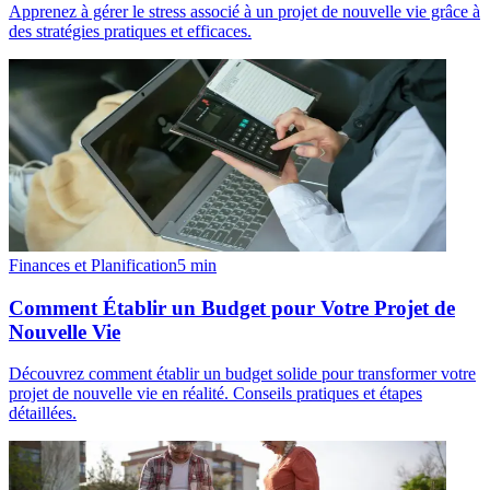
Apprenez à gérer le stress associé à un projet de nouvelle vie grâce à
des stratégies pratiques et efficaces.
Finances et Planification
5
min
Comment Établir un Budget pour Votre Projet de
Nouvelle Vie
Découvrez comment établir un budget solide pour transformer votre
projet de nouvelle vie en réalité. Conseils pratiques et étapes
détaillées.