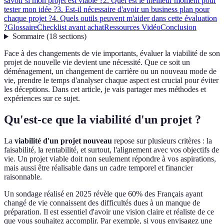
savoir si mon projet est viable ?
2. Quel est le meilleur moment pour
tester mon idée ?
3. Est-il nécessaire d'avoir un business plan pour
chaque projet ?
4. Quels outils peuvent m'aider dans cette évaluation
?
Glossaire
Checklist avant achat
Ressources Vidéo
Conclusion
Sommaire
(
18
sections
)
Face à des changements de vie importants, évaluer la viabilité de son
projet de nouvelle vie devient une nécessité. Que ce soit un
déménagement, un changement de carrière ou un nouveau mode de
vie, prendre le temps d'analyser chaque aspect est crucial pour éviter
les déceptions. Dans cet article, je vais partager mes méthodes et
expériences sur ce sujet.
Qu'est-ce que la viabilité d'un projet ?
La
viabilité d'un projet nouveau
repose sur plusieurs critères : la
faisabilité, la rentabilité, et surtout, l'alignement avec vos objectifs de
vie. Un projet viable doit non seulement répondre à vos aspirations,
mais aussi être réalisable dans un cadre temporel et financier
raisonnable.
Un sondage réalisé en 2025 révèle que 60% des Français ayant
changé de vie connaissent des difficultés dues à un manque de
préparation. Il est essentiel d'avoir une vision claire et réaliste de ce
que vous souhaitez accomplir. Par exemple, si vous envisagez une