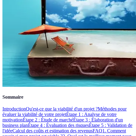
Sommaire
Introduction
Qu'est-ce que la viabilité d'un projet ?
Méthodes pour
évaluer la viabilité de votre projet
Étape 1 : Analyse de votre
motivation
Étape 2 : Étude de marché
Étape 3 : Élaboration d'un
business plan
Étape 4 : Évaluation des risques
Étape 5 : Validation de
l'idée
Calcul des coûts et estimation des revenus
FAQ
1. Comment