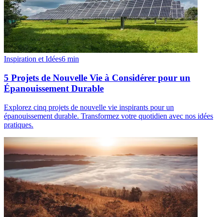
Inspiration et Idées
6
min
5 Projets de Nouvelle Vie à Considérer pour un
Épanouissement Durable
Explorez cinq projets de nouvelle vie inspirants pour un
épanouissement durable. Transformez votre quotidien avec nos idées
pratiques.