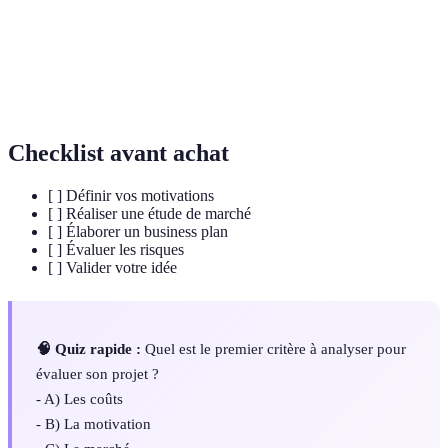
Plan
projet et les moyens pour les atteindre.
Analyse
Étude détaillée sur les tendances et la compétitivité
de
d'un secteur.
marché
Checklist avant achat
[ ] Définir vos motivations
[ ] Réaliser une étude de marché
[ ] Élaborer un business plan
[ ] Évaluer les risques
[ ] Valider votre idée
🧠 Quiz rapide :
Quel est le premier critère à analyser pour
évaluer son projet ?
- A) Les coûts
- B) La motivation