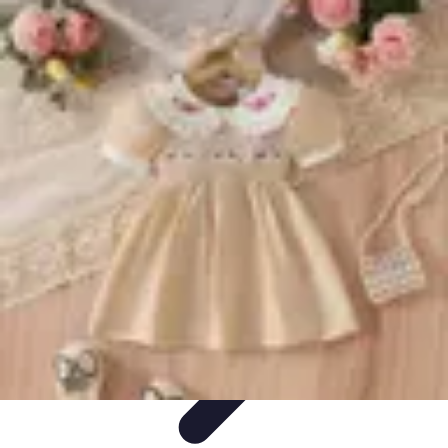
Projets Nouvelle Vie
Planification et Stratégie
Inspiration
Évaluation de Projet
Écologie et
Durabilité
Tendances
Projets Nouvelle Vie