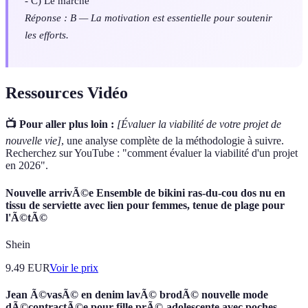
- C) Le marché
Réponse : B — La motivation est essentielle pour soutenir
les efforts.
Ressources Vidéo
📺 Pour aller plus loin :
[Évaluer la viabilité de votre projet de
nouvelle vie]
, une analyse complète de la méthodologie à suivre.
Recherchez sur YouTube : "comment évaluer la viabilité d'un projet
en 2026".
Nouvelle arrivÃ©e Ensemble de bikini ras-du-cou dos nu en
tissu de serviette avec lien pour femmes, tenue de plage pour
l'Ã©tÃ©
Shein
9.49
EUR
Voir le prix
Jean Ã©vasÃ© en denim lavÃ© brodÃ© nouvelle mode
dÃ©contractÃ©e pour fille prÃ©-adolescente avec poches