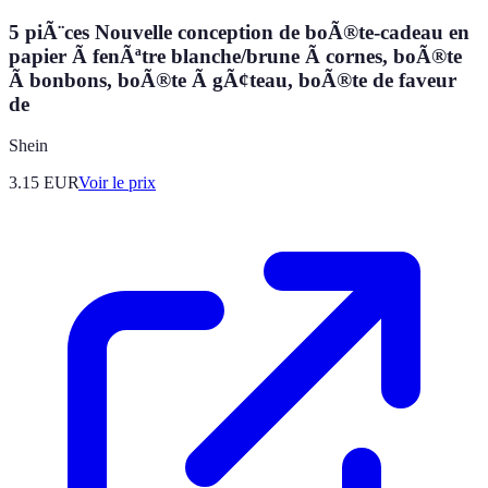
5 piÃ¨ces Nouvelle conception de boÃ®te-cadeau en
papier Ã fenÃªtre blanche/brune Ã cornes, boÃ®te
Ã bonbons, boÃ®te Ã gÃ¢teau, boÃ®te de faveur
de
Shein
3.15
EUR
Voir le prix