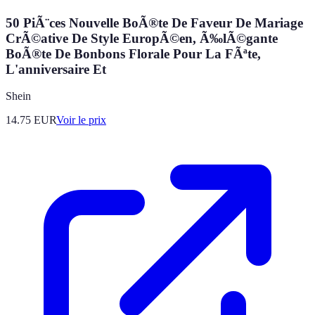
50 PiÃ¨ces Nouvelle BoÃ®te De Faveur De Mariage
CrÃ©ative De Style EuropÃ©en, Ã‰lÃ©gante
BoÃ®te De Bonbons Florale Pour La FÃªte,
L'anniversaire Et
Shein
14.75
EUR
Voir le prix