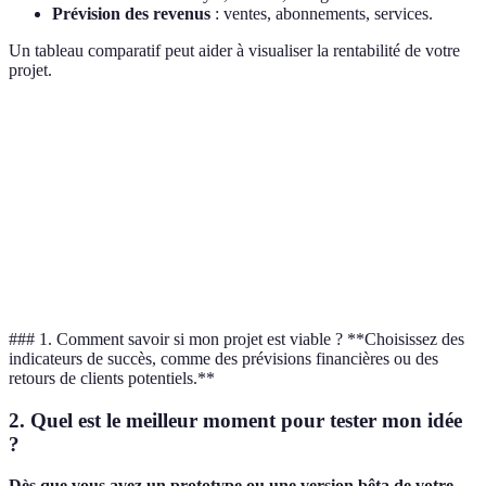
Prévision des revenus
: ventes, abonnements, services.
Un tableau comparatif peut aider à visualiser la rentabilité de votre
projet.
Critère
Coûts fixes
Coûts variables
Estimation des reve
Projet
2000€
1000€
3500€
A
Projet
1500€
800€
2000€
B
### 1. Comment savoir si mon projet est viable ? **Choisissez des
indicateurs de succès, comme des prévisions financières ou des
retours de clients potentiels.**
2. Quel est le meilleur moment pour tester mon idée
?
Dès que vous avez un prototype ou une version bêta de votre