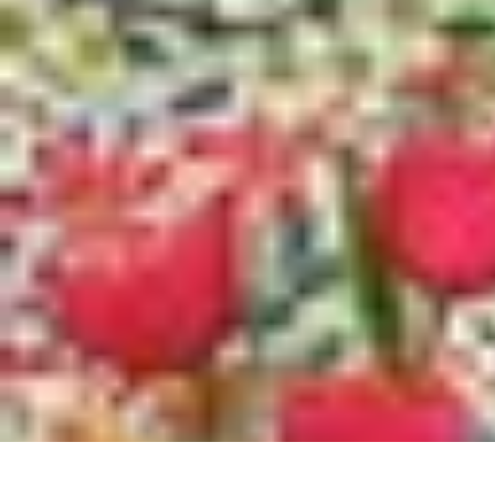
Projets Nouvelle Vie
Planification et Stratégie
Inspiration
Évaluation de Projet
Écologie et Du
Projets Nouvelle Vie