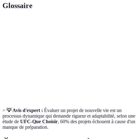
Glossaire
Terme
Définition
Projet de
Initiative personnelle pour changer de mode de
nouvelle vie
vie.
Objectifs
Méthode de définition d'objectifs spécifiques et
SMART
mesurables.
Plan détaillé des étapes à suivre pour atteindre
Plan d'action
un objectif.
>
💡 Avis d'expert :
Évaluer un projet de nouvelle vie est un
processus dynamique qui demande rigueur et adaptabilité, selon une
étude de
UFC-Que Choisir
, 60% des projets échouent à cause d'un
manque de préparation.