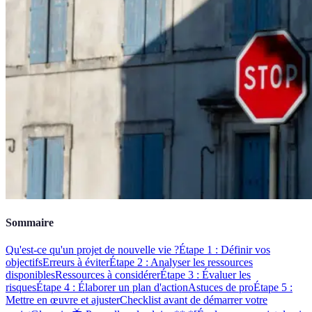
Sommaire
Qu'est-ce qu'un projet de nouvelle vie ?
Étape 1 : Définir vos
objectifs
Erreurs à éviter
Étape 2 : Analyser les ressources
disponibles
Ressources à considérer
Étape 3 : Évaluer les
risques
Étape 4 : Élaborer un plan d'action
Astuces de pro
Étape 5 :
Mettre en œuvre et ajuster
Checklist avant de démarrer votre