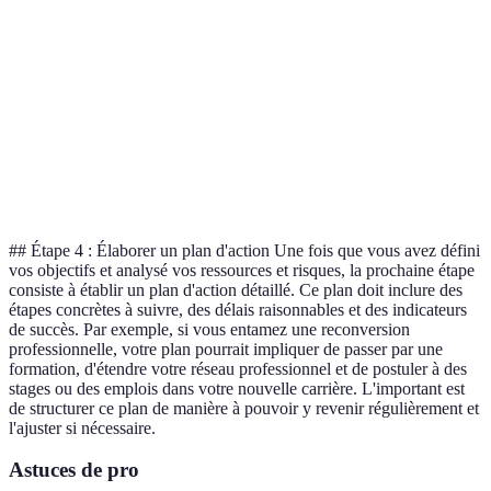
Élevé
Moyenne
Créer un fond d'urgence
d'emploi
Difficultés
Participer à des groupes
Moyenne
Élevée
d'adaptation
de soutien
Assister à des
Manque de
Élevé
Élevée
événements de
réseau
réseautage
## Étape 4 : Élaborer un plan d'action Une fois que vous avez défini
vos objectifs et analysé vos ressources et risques, la prochaine étape
consiste à établir un plan d'action détaillé. Ce plan doit inclure des
étapes concrètes à suivre, des délais raisonnables et des indicateurs
de succès. Par exemple, si vous entamez une reconversion
professionnelle, votre plan pourrait impliquer de passer par une
formation, d'étendre votre réseau professionnel et de postuler à des
stages ou des emplois dans votre nouvelle carrière. L'important est
de structurer ce plan de manière à pouvoir y revenir régulièrement et
l'ajuster si nécessaire.
Astuces de pro