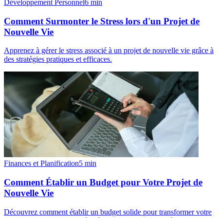
Développement Personnel
6
min
Comment Surmonter le Stress lors d'un Projet de
Nouvelle Vie
Apprenez à gérer le stress associé à un projet de nouvelle vie grâce à
des stratégies pratiques et efficaces.
Finances et Planification
5
min
Comment Établir un Budget pour Votre Projet de
Nouvelle Vie
Découvrez comment établir un budget solide pour transformer votre