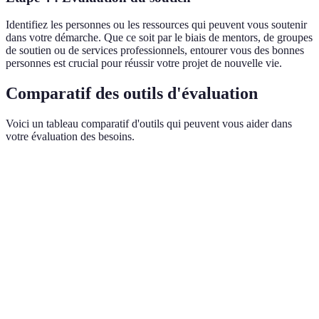
Identifiez les personnes ou les ressources qui peuvent vous soutenir
dans votre démarche. Que ce soit par le biais de mentors, de groupes
de soutien ou de services professionnels, entourer vous des bonnes
personnes est crucial pour réussir votre projet de nouvelle vie.
Comparatif des outils d'évaluation
Voici un tableau comparatif d'outils qui peuvent vous aider dans
votre évaluation des besoins.
Critère
Option A
Option B
Option C
Ver
Opt
Facilité
Interface
Analyse
Gratuite
est 
d'utilisation
simple
détaillée
sim
Opt
Coût
Gratuit
99 EUR/an
49 EUR
moi
che