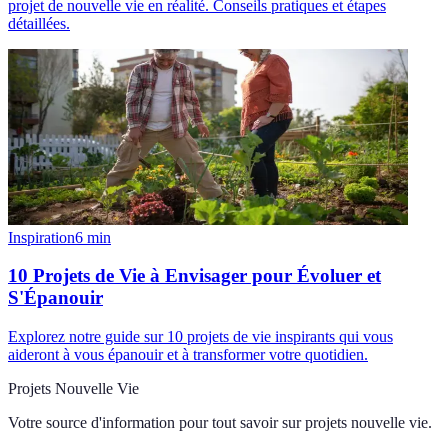
projet de nouvelle vie en réalité. Conseils pratiques et étapes
détaillées.
Inspiration
6
min
10 Projets de Vie à Envisager pour Évoluer et
S'Épanouir
Explorez notre guide sur 10 projets de vie inspirants qui vous
aideront à vous épanouir et à transformer votre quotidien.
Projets Nouvelle Vie
Votre source d'information pour tout savoir sur
projets nouvelle vie
.