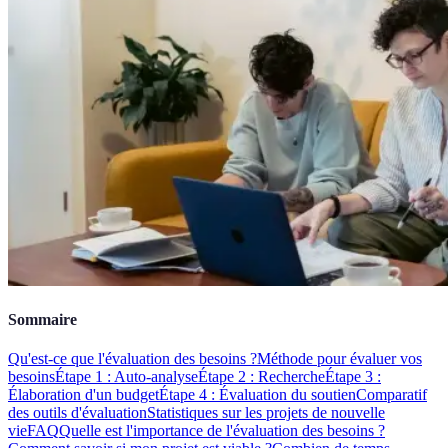
Sommaire
Qu'est-ce que l'évaluation des besoins ?
Méthode pour évaluer vos
besoins
Étape 1 : Auto-analyse
Étape 2 : Recherche
Étape 3 :
Élaboration d'un budget
Étape 4 : Évaluation du soutien
Comparatif
des outils d'évaluation
Statistiques sur les projets de nouvelle
vie
FAQ
Quelle est l'importance de l'évaluation des besoins ?