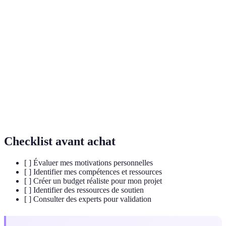
Processus d'analyse des ressources personnelles et
Évaluation
des besoins pour un projet spécifique.
Estimation des coûts associés à la réalisation d’un
Budget
projet.
Relation d'apprentissage où une personne
Mentorat
expérimentée guide une autre dans son
développement personnel ou professionnel.
Checklist avant achat
[ ] Évaluer mes motivations personnelles
[ ] Identifier mes compétences et ressources
[ ] Créer un budget réaliste pour mon projet
[ ] Identifier des ressources de soutien
[ ] Consulter des experts pour validation