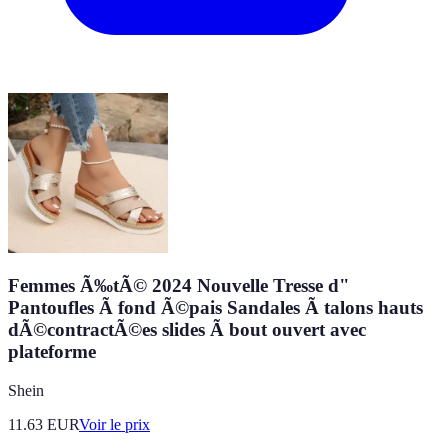
Femmes Ã‰tÃ© 2024 Nouvelle Tresse d"
Pantoufles Ã fond Ã©pais Sandales Ã talons hauts
dÃ©contractÃ©es slides Ã bout ouvert avec
plateforme
Shein
11.63
EUR
Voir le prix