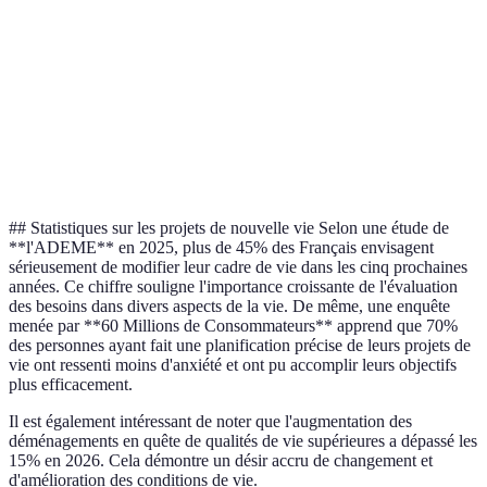
Opt
Support et
Disponible
Forum
Échange
est
communauté
24/7
actif
limité
pré
Opt
Expertises
Spécialistes
Généralistes
Généralistes
est 
disponibles
de secteur
mie
## Statistiques sur les projets de nouvelle vie Selon une étude de
**l'ADEME** en 2025, plus de 45% des Français envisagent
sérieusement de modifier leur cadre de vie dans les cinq prochaines
années. Ce chiffre souligne l'importance croissante de l'évaluation
des besoins dans divers aspects de la vie. De même, une enquête
menée par **60 Millions de Consommateurs** apprend que 70%
des personnes ayant fait une planification précise de leurs projets de
vie ont ressenti moins d'anxiété et ont pu accomplir leurs objectifs
plus efficacement.
Il est également intéressant de noter que l'augmentation des
déménagements en quête de qualités de vie supérieures a dépassé les
15% en 2026. Cela démontre un désir accru de changement et
d'amélioration des conditions de vie.