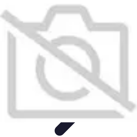
Projets Nouvelle Vie
Planification et Stratégie
Inspiration
Évaluation de Projet
Écologie et
Durabilité
Tendances
Projets Nouvelle Vie