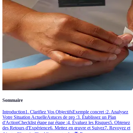
Sommaire
Introduction
1. Clarifiez Vos Objectifs
Exemple concret :
2. Analysez
Votre Situation Actuelle
Astuces de pro :
3. Établissez un Plan
d'Action
Checklist étape par étape :
4. Évaluez les Risques
5. Obtenez
des Retours d'Expérience
6. Mettez en œuvre et Suivez
7. Revoyez et