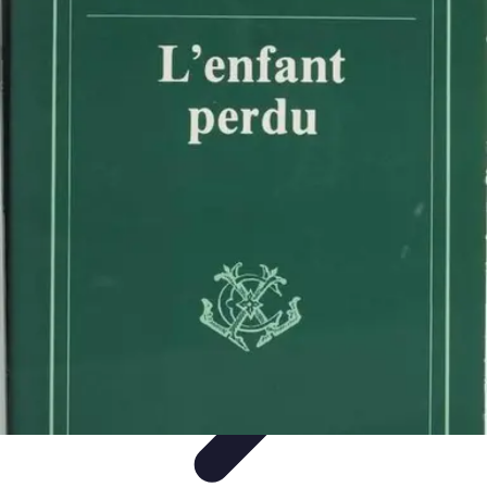
Projets Nouvelle Vie
Planification et Stratégie
Inspiration
Évaluation de Projet
Écologie et
Durabilité
Tendances
Projets Nouvelle Vie