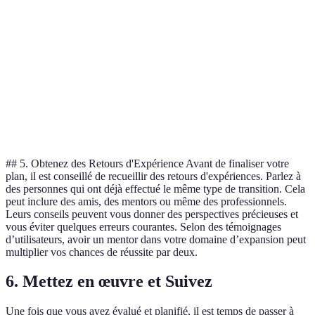
Réseau et formation
Perte d'emploi
Élevé
Moyen
continue
Coût de la vie
Budget prévisionnel
Élevé
Faible
élevé
strict
Rejoindre des group
Isolement social
Moyen
Moyen
locaux
## 5. Obtenez des Retours d'Expérience Avant de finaliser votre
plan, il est conseillé de recueillir des retours d'expériences. Parlez à
des personnes qui ont déjà effectué le même type de transition. Cela
peut inclure des amis, des mentors ou même des professionnels.
Leurs conseils peuvent vous donner des perspectives précieuses et
vous éviter quelques erreurs courantes. Selon des témoignages
d’utilisateurs, avoir un mentor dans votre domaine d’expansion peut
multiplier vos chances de réussite par deux.
6. Mettez en œuvre et Suivez
Une fois que vous avez évalué et planifié, il est temps de passer à