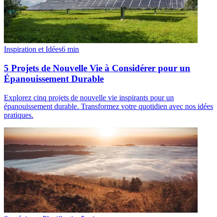
Inspiration et Idées
6
min
5 Projets de Nouvelle Vie à Considérer pour un
Épanouissement Durable
Explorez cinq projets de nouvelle vie inspirants pour un
épanouissement durable. Transformez votre quotidien avec nos idées
pratiques.