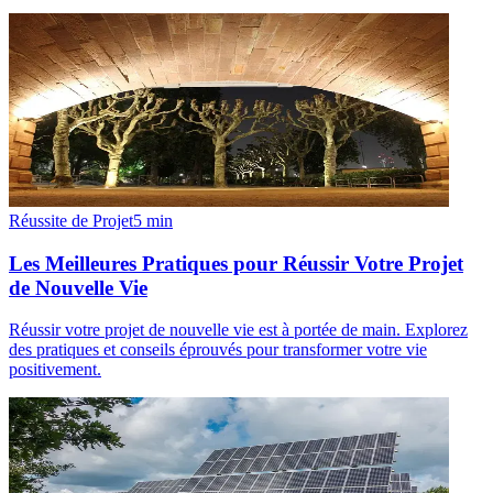
Réussite de Projet
5
min
Les Meilleures Pratiques pour Réussir Votre Projet
de Nouvelle Vie
Réussir votre projet de nouvelle vie est à portée de main. Explorez
des pratiques et conseils éprouvés pour transformer votre vie
positivement.