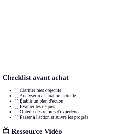
Évaluation des
Processus d'identification des risques
risques
potentiels et de leurs impacts.
Compétences
Compétences applicables dans divers
transférables
contextes ou professions.
Document détaillant les étapes à suivre pour
Plan d'action
atteindre un objectif.
Checklist avant achat
[ ] Clarifier mes objectifs
[ ] Analyser ma situation actuelle
[ ] Établir un plan d'action
[ ] Évaluer les risques
[ ] Obtenir des retours d'expérience
[ ] Passer à l'action et suivre les progrès
📺 Ressource Vidéo