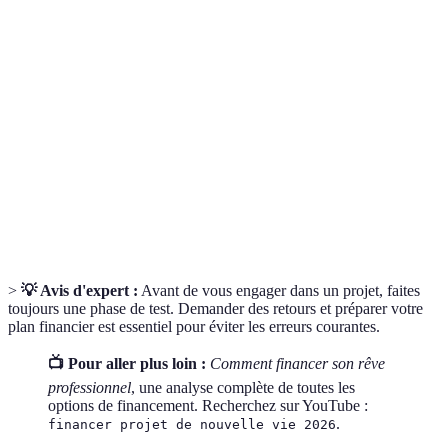
Terme
Définition
Financement
Mode de financement permettant à une multitude
participatif
de personnes de soutenir un projet.
Prêt
Prêt sans intérêt accordé généralement par une
d'honneur
association ou un réseau d’aide.
Budget
Document prévoyant les dépenses et les revenus
prévisionnel
d’un projet.
>
💡 Avis d'expert :
Avant de vous engager dans un projet, faites
toujours une phase de test. Demander des retours et préparer votre
plan financier est essentiel pour éviter les erreurs courantes.
📺 Pour aller plus loin :
Comment financer son rêve
professionnel
, une analyse complète de toutes les
options de financement. Recherchez sur YouTube :
.
financer projet de nouvelle vie 2026