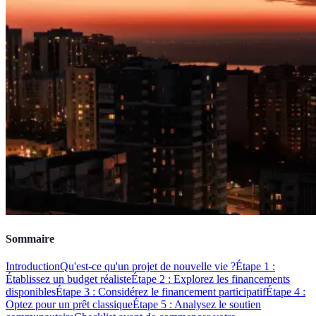
Sommaire
Introduction
Qu'est-ce qu'un projet de nouvelle vie ?
Étape 1 :
Établissez un budget réaliste
Étape 2 : Explorez les financements
disponibles
Étape 3 : Considérez le financement participatif
Étape 4 :
Optez pour un prêt classique
Étape 5 : Analysez le soutien