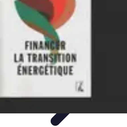
Projets Nouvelle Vie
Planification et Stratégie
Inspiration
Évaluation de Projet
Écologie et
Durabilité
Tendances
Projets Nouvelle Vie