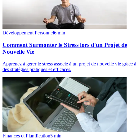
Développement Personnel
6
min
Comment Surmonter le Stress lors d'un Projet de
Nouvelle Vie
Apprenez à gérer le stress associé à un projet de nouvelle vie grâce à
des stratégies pratiques et efficaces.
Finances et Planification
5
min