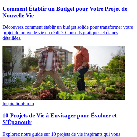
Comment Établir un Budget pour Votre Projet de
Nouvelle Vie
Découvrez comment établir un budget solide pour transformer votre
projet de nouvelle vie en réalité. Conseils pratiques et étapes
détaillées.
Inspiration
6
min
10 Projets de Vie à Envisager pour Évoluer et
S'Épanouir
Explorez notre guide sur 10 projets de vie inspirants qui vous