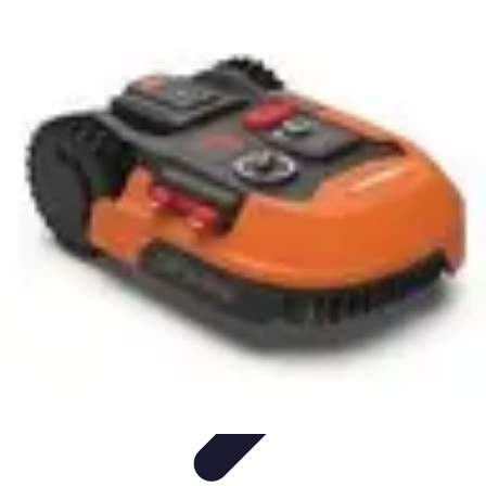
Projets Nouvelle Vie
Planification et Stratégie
Inspiration
Évaluation de Projet
Écologie et
Durabilité
Tendances
Projets Nouvelle Vie