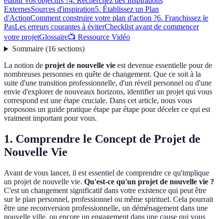
établir vos objectifs ?
4. Recherchez des Inspirations
Externes
Sources d'inspiration
5. Établissez un Plan
d'Action
Comment construire votre plan d'action ?
6. Franchissez le
Pas
Les erreurs courantes à éviter
Checklist avant de commencer
votre projet
Glossaire
📺 Ressource Vidéo
Sommaire
(
16
sections
)
La notion de
projet de nouvelle vie
est devenue essentielle pour de
nombreuses personnes en quête de changement. Que ce soit à la
suite d'une transition professionnelle, d'un réveil personnel ou d'une
envie d'explorer de nouveaux horizons, identifier un projet qui vous
correspond est une étape cruciale. Dans cet article, nous vous
proposons un guide pratique étape par étape pour déceler ce qui est
vraiment important pour vous.
1. Comprendre le Concept de Projet de
Nouvelle Vie
Avant de vous lancer, il est essentiel de comprendre ce qu'implique
un projet de nouvelle vie.
Qu'est-ce qu'un projet de nouvelle vie ?
C'est un changement significatif dans votre existence qui peut être
sur le plan personnel, professionnel ou même spirituel. Cela pourrait
être une reconversion professionnelle, un déménagement dans une
nouvelle ville, ou encore un engagement dans une cause qui vous