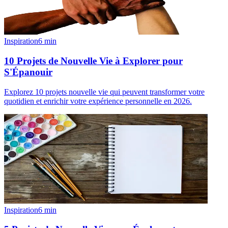
Inspiration
6
min
10 Projets de Nouvelle Vie à Explorer pour
S'Épanouir
Explorez 10 projets nouvelle vie qui peuvent transformer votre
quotidien et enrichir votre expérience personnelle en 2026.
Inspiration
6
min