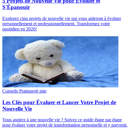
5 Projets de Nouvelle Vie pour Évoluer et
S'Épanouir
Explorez cinq projets de nouvelle vie qui vous aideront à évoluer
personnellement et professionnellement. Transformez votre
quotidien en 2026!
Conseils Pratiques
6
min
Les Clés pour Évaluer et Lancer Votre Projet de
Nouvelle Vie
Vous aspirez à une nouvelle vie ? Suivez ce guide étape par étape
pour évaluer votre projet de transformation personnelle et y parvenir.