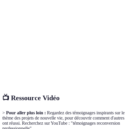
Terme
Définition
Changement significatif dans la vie d'une personne,
Projet de
souvent motivé par un besoin de renouvellement
nouvelle vie
ou d'épanouissement.
Bilan de
Évaluation de ses acquis et de ses capacités,
compétences
généralement effectuée pour orienter sa carrière.
Objectif
Cadre de définition d'objectifs qui assure qu'ils
SMART
soient clairs et atteignables.
📺 Ressource Vidéo
>
Pour aller plus loin :
Regardez des témoignages inspirants sur le
thème des projets de nouvelle vie, pour découvrir comment d'autres
ont réussi. Recherchez sur YouTube : "témoignages reconversion
professionnelle".