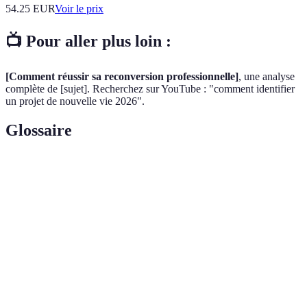
54.25
EUR
Voir le prix
📺 Pour aller plus loin :
[Comment réussir sa reconversion professionnelle]
, une analyse
complète de [sujet]. Recherchez sur YouTube : "comment identifier
un projet de nouvelle vie 2026".
Glossaire
Terme
Définition
Projet de
Initiative personnelle pour un changement
nouvelle vie
significatif dans son existence.
Processus de réflexion sur soi, ses valeurs et ses
Introspection
aspirations.
Technique de définition d'objectifs qui doit être
Méthode