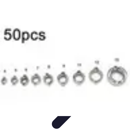
Projets Nouvelle Vie
Planification et Stratégie
Inspiration
Évaluation de Projet
Écologie et
Durabilité
Tendances
Projets Nouvelle Vie