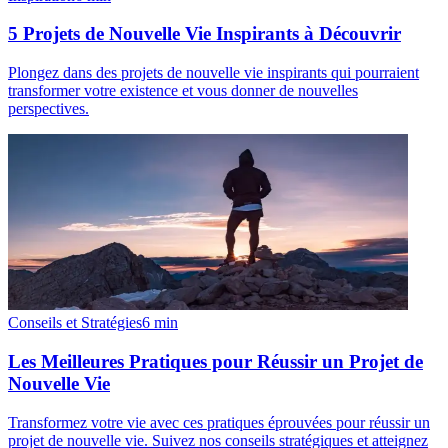
5 Projets de Nouvelle Vie Inspirants à Découvrir
Plongez dans des projets de nouvelle vie inspirants qui pourraient
transformer votre existence et vous donner de nouvelles
perspectives.
Conseils et Stratégies
6
min
Les Meilleures Pratiques pour Réussir un Projet de
Nouvelle Vie
Transformez votre vie avec ces pratiques éprouvées pour réussir un
projet de nouvelle vie. Suivez nos conseils stratégiques et atteignez