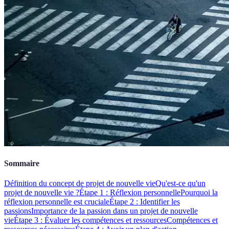
Sommaire
Définition du concept de projet de nouvelle vie
Qu'est-ce qu'un
projet de nouvelle vie ?
Étape 1 : Réflexion personnelle
Pourquoi la
réflexion personnelle est cruciale
Étape 2 : Identifier les
passions
Importance de la passion dans un projet de nouvelle
vie
Étape 3 : Évaluer les compétences et ressources
Compétences et