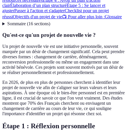
ressources nécessaires
Étape 4 : Avoir un plan d'action
clair
Élaboration d’un plan structuré
Étape 5 : Se lancer et
ajuster
Passer à l'action et s'adapter
Checklist pour un projet
réussi
Objectifs d'un projet de vie
📺 Pour aller plus loin :
Glossaire
Sommaire
(
16
sections
)
Qu'est-ce qu'un projet de nouvelle vie ?
Un projet de nouvelle vie est une initiative personnelle, souvent
marquée par un désir de changement significatif. Cela peut prendre
diverses formes : changement de carrière, déménagement,
reconversion professionnelle ou même un engagement dans une
activité bénévole. Ces projets sont souvent motivés par un désir de
se réaliser personnellement et professionnellement.
En 2026, de plus en plus de personnes cherchent à identifier leur
projet de nouvelle vie afin de s'aligner sur leurs valeurs et leurs
aspirations. À une époque où le bien-être personnel est en première
ligne, il est crucial de savoir ce que l'on veut vraiment. Des études
montrent que 70% des Français cherchent ou envisagent un
changement de carrière au cours de leur vie, ce qui souligne
l'importance d'identifier un projet qui résonne chez soi.
Étape 1 : Réflexion personnelle