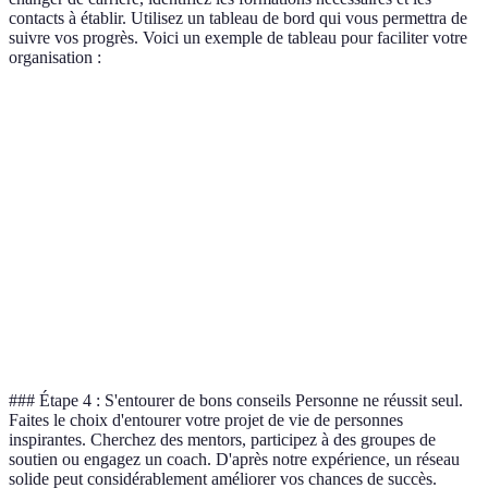
contacts à établir. Utilisez un tableau de bord qui vous permettra de
suivre vos progrès. Voici un exemple de tableau pour faciliter votre
organisation :
Objectif
Étape
Délai
Statut
Devenir coach
S'inscrire à une
Mai
En
sportif
formation
2026
cours
Créer un contenu
Juin
À
Lancer un blog
régulier
2026
faire
Réseau
Assister à des
Juillet
À
professionnel
conférences
2026
faire
### Étape 4 : S'entourer de bons conseils Personne ne réussit seul.
Faites le choix d'entourer votre projet de vie de personnes
inspirantes. Cherchez des mentors, participez à des groupes de
soutien ou engagez un coach. D'après notre expérience, un réseau
solide peut considérablement améliorer vos chances de succès.