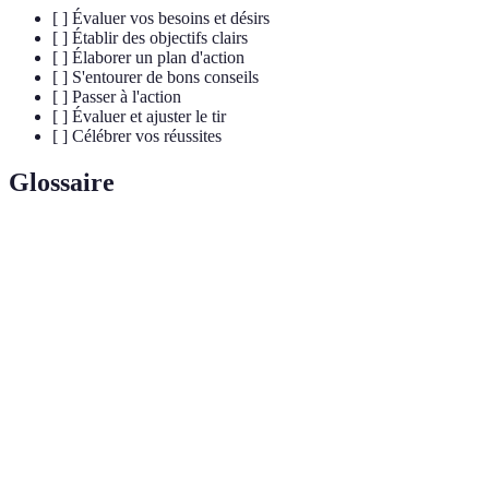
[ ] Évaluer vos besoins et désirs
[ ] Établir des objectifs clairs
[ ] Élaborer un plan d'action
[ ] S'entourer de bons conseils
[ ] Passer à l'action
[ ] Évaluer et ajuster le tir
[ ] Célébrer vos réussites
Glossaire
Terme
Définition
Projet de
Un ensemble d'objectifs raisonnés visant à
vie
transfigurer sa vie.
Méthode de définition d'objectifs : Spécifique,
SMART
Mesurable, Atteignable, Réaliste, Temporel.
Processus de réflexion sur les progrès réalisés dans
Évaluation
un projet.