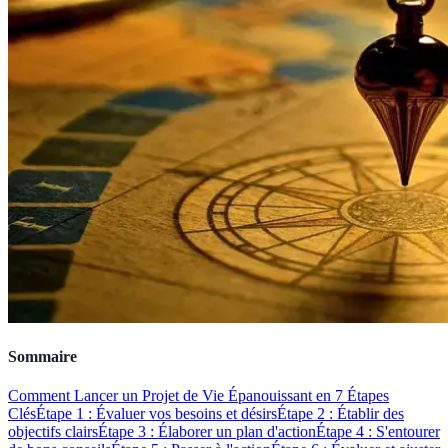
Sommaire
Comment Lancer un Projet de Vie Épanouissant en 7 Étapes
Clés
Étape 1 : Évaluer vos besoins et désirs
Étape 2 : Établir des
objectifs clairs
Étape 3 : Élaborer un plan d'action
Étape 4 : S'entourer