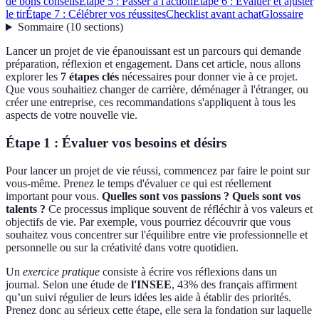
de bons conseils
Étape 5 : Passer à l'action
Étape 6 : Évaluer et ajuster
le tir
Étape 7 : Célébrer vos réussites
Checklist avant achat
Glossaire
Sommaire
(
10
sections
)
Lancer un projet de vie épanouissant est un parcours qui demande
préparation, réflexion et engagement. Dans cet article, nous allons
explorer les
7 étapes clés
nécessaires pour donner vie à ce projet.
Que vous souhaitiez changer de carrière, déménager à l'étranger, ou
créer une entreprise, ces recommandations s'appliquent à tous les
aspects de votre nouvelle vie.
Étape 1 : Évaluer vos besoins et désirs
Pour lancer un projet de vie réussi, commencez par faire le point sur
vous-même. Prenez le temps d'évaluer ce qui est réellement
important pour vous.
Quelles sont vos passions ? Quels sont vos
talents ?
Ce processus implique souvent de réfléchir à vos valeurs et
objectifs de vie. Par exemple, vous pourriez découvrir que vous
souhaitez vous concentrer sur l'équilibre entre vie professionnelle et
personnelle ou sur la créativité dans votre quotidien.
Un
exercice pratique
consiste à écrire vos réflexions dans un
journal. Selon une étude de
l'INSEE
, 43% des français affirment
qu’un suivi régulier de leurs idées les aide à établir des priorités.
Prenez donc au sérieux cette étape, elle sera la fondation sur laquelle