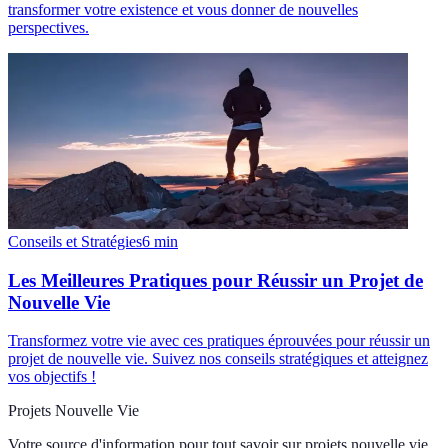
transformer votre existence et vous donner de nouvelles
perspectives.
Conseils et Stratégies
6
min
Les Meilleures Pratiques pour Réussir un Projet de
Nouvelle Vie
Transformez votre vie avec ces pratiques éprouvées pour réussir un
projet de nouvelle vie. Suivez nos conseils stratégiques et atteignez
vos objectifs !
Projets Nouvelle Vie
Votre source d'information pour tout savoir sur
projets nouvelle vie
.