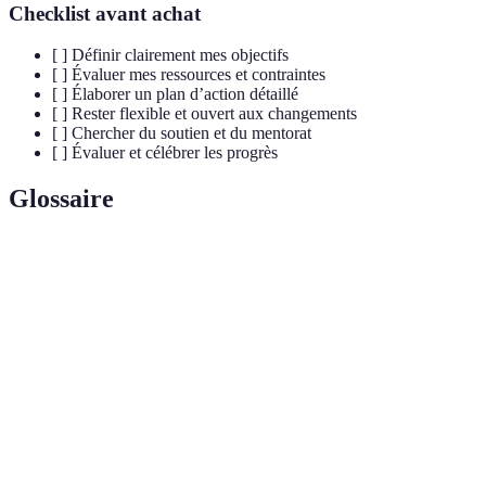
Checklist avant achat
[ ] Définir clairement mes objectifs
[ ] Évaluer mes ressources et contraintes
[ ] Élaborer un plan d’action détaillé
[ ] Rester flexible et ouvert aux changements
[ ] Chercher du soutien et du mentorat
[ ] Évaluer et célébrer les progrès
Glossaire
Terme
Définition
Projet
Un ensemble d'activités visant un objectif spécifique.
Objectif
Un objectif spécifique, mesurable, atteignable,
SMART
réaliste et temporellement défini.
Un accompagnement par une personne plus
Mentorat
expérimentée.