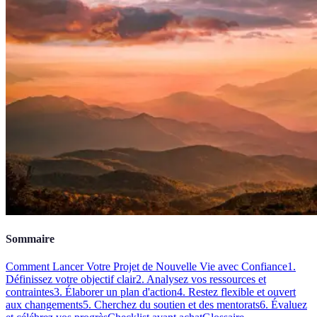
Sommaire
Comment Lancer Votre Projet de Nouvelle Vie avec Confiance
1.
Définissez votre objectif clair
2. Analysez vos ressources et
contraintes
3. Élaborer un plan d'action
4. Restez flexible et ouvert
aux changements
5. Cherchez du soutien et des mentorats
6. Évaluez