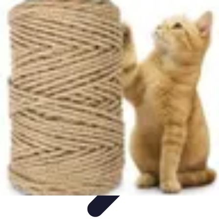
Projets Nouvelle Vie
Planification et Stratégie
Inspiration
Évaluation de Projet
Écologie et
Durabilité
Tendances
Projets Nouvelle Vie