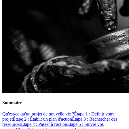
Sommaire
Qu'est-ce qu'un projet de nouvelle vie ?
Étape 1 : Définir votre
projet
Étape 2 : Établir un plan d'action
Étape 3 : Rechercher des
ressources
Étape 4 : Passer à l'action
Étape 5 : Suivre vos