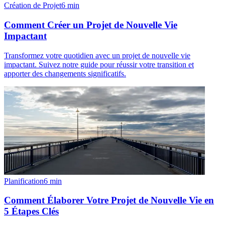
Création de Projet
6
min
Comment Créer un Projet de Nouvelle Vie
Impactant
Transformez votre quotidien avec un projet de nouvelle vie
impactant. Suivez notre guide pour réussir votre transition et
apporter des changements significatifs.
Planification
6
min
Comment Élaborer Votre Projet de Nouvelle Vie en
5 Étapes Clés