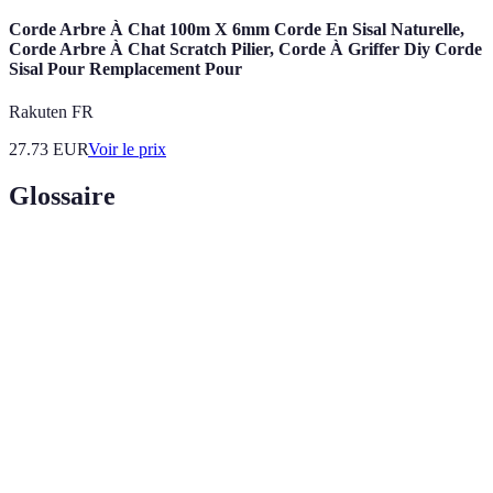
Corde Arbre À Chat 100m X 6mm Corde En Sisal Naturelle,
Corde Arbre À Chat Scratch Pilier, Corde À Griffer Diy Corde
Sisal Pour Remplacement Pour
Rakuten FR
27.73
EUR
Voir le prix
Glossaire
Terme
Définition
Objectifs
Critères pour définir des objectifs précis et
SMART
réalisables.
Cela inclut le temps, l'argent, et les
Ressources
compétences nécessaires pour réaliser un projet.
Action de remettre à plus tard des tâches ou
Procrastination
décisions.