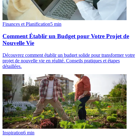
Finances et Planification
5
min
Comment Établir un Budget pour Votre Projet de
Nouvelle Vie
Découvrez comment établir un budget solide pour transformer votre
projet de nouvelle vie en réalité. Conseils pratiques et étapes
détaillées.
Inspiration
6
min