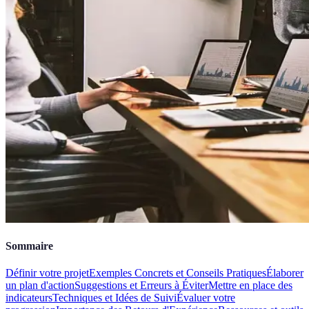
Sommaire
Définir votre projet
Exemples Concrets et Conseils Pratiques
Élaborer
un plan d'action
Suggestions et Erreurs à Éviter
Mettre en place des
indicateurs
Techniques et Idées de Suivi
Évaluer votre