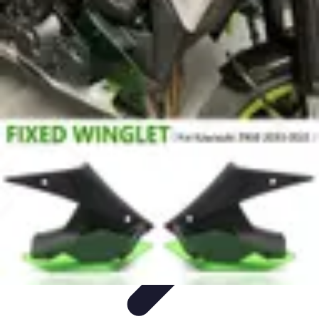
Projets Nouvelle Vie
Planification et Stratégie
Inspiration
Évaluation de Projet
Écologie et
Durabilité
Tendances
Projets Nouvelle Vie