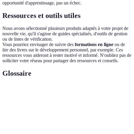
opportunité d'apprentissage, pas un échec.
Ressources et outils utiles
Nous avons sélectionné plusieurs produits adaptés à votre projet de
nouvelle vie, qu'il s'agisse de guides spécialisés, d'outils de gestion
ou de listes de vérification.
Vous pourriez envisager de suivre des
formations en ligne
ou de
lire des livres sur le développement personnel, par exemple. Ces
ressources vous aideront à rester motivé et informé. N'oubliez pas de
solliciter votre réseau pour partager des ressources et conseils.
Glossaire
Terme
Définition
Projet de
Un changement significatif dans la façon de vivre,
vie
souvent accompagné d’un plan d’action.
Objectif
Une méthode de définition d’objectifs qui les rend
SMART
clairs et réalisables.