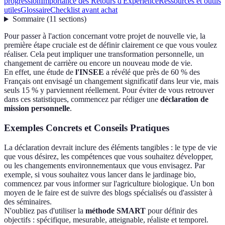
progression
Importance des Retours d'Expérience
Ressources et outils
utiles
Glossaire
Checklist avant achat
Sommaire
(
11
sections
)
Pour passer à l'action concernant votre projet de nouvelle vie, la
première étape cruciale est de définir clairement ce que vous voulez
réaliser. Cela peut impliquer une transformation personnelle, un
changement de carrière ou encore un nouveau mode de vie.
En effet, une étude de
l'INSEE
a révélé que près de 60 % des
Français ont envisagé un changement significatif dans leur vie, mais
seuls 15 % y parviennent réellement. Pour éviter de vous retrouver
dans ces statistiques, commencez par rédiger une
déclaration de
mission personnelle
.
Exemples Concrets et Conseils Pratiques
La déclaration devrait inclure des éléments tangibles : le type de vie
que vous désirez, les compétences que vous souhaitez développer,
ou les changements environnementaux que vous envisagez. Par
exemple, si vous souhaitez vous lancer dans le jardinage bio,
commencez par vous informer sur l'agriculture biologique. Un bon
moyen de le faire est de suivre des blogs spécialisés ou d'assister à
des séminaires.
N'oubliez pas d'utiliser la
méthode SMART
pour définir des
objectifs : spécifique, mesurable, atteignable, réaliste et temporel.