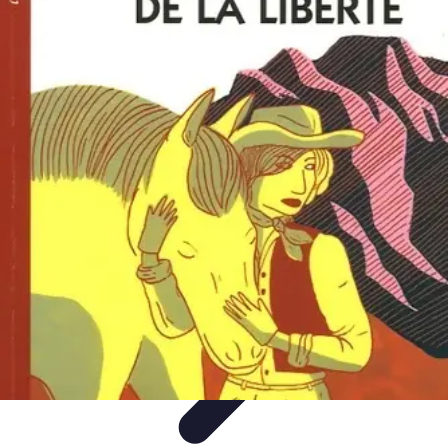
Projets Nouvelle Vie
Planification et Stratégie
Inspiration
Évaluation de Projet
Écologie et
Durabilité
Tendances
Projets Nouvelle Vie