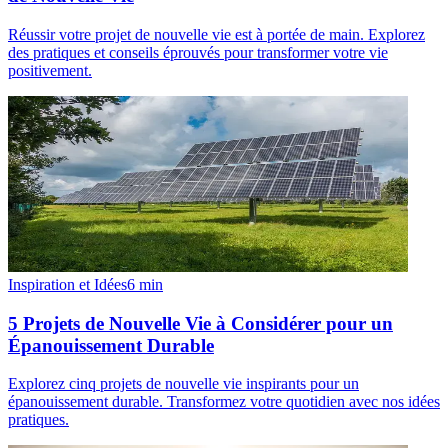
Réussir votre projet de nouvelle vie est à portée de main. Explorez
des pratiques et conseils éprouvés pour transformer votre vie
positivement.
Inspiration et Idées
6
min
5 Projets de Nouvelle Vie à Considérer pour un
Épanouissement Durable
Explorez cinq projets de nouvelle vie inspirants pour un
épanouissement durable. Transformez votre quotidien avec nos idées
pratiques.