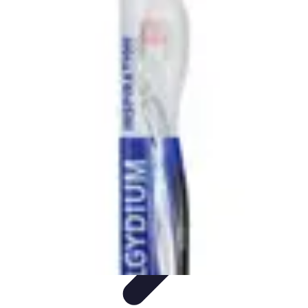
Projets Nouvelle Vie
Planification et Stratégie
Inspiration
Évaluation de Projet
Écologie et
Durabilité
Tendances
Projets Nouvelle Vie