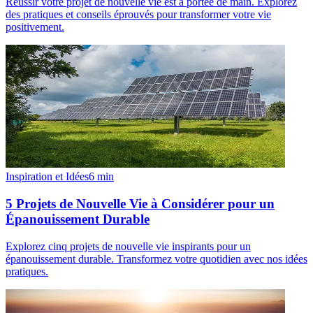
Réussir votre projet de nouvelle vie est à portée de main. Explorez
des pratiques et conseils éprouvés pour transformer votre vie
positivement.
Inspiration et Idées
6
min
5 Projets de Nouvelle Vie à Considérer pour un
Épanouissement Durable
Explorez cinq projets de nouvelle vie inspirants pour un
épanouissement durable. Transformez votre quotidien avec nos idées
pratiques.