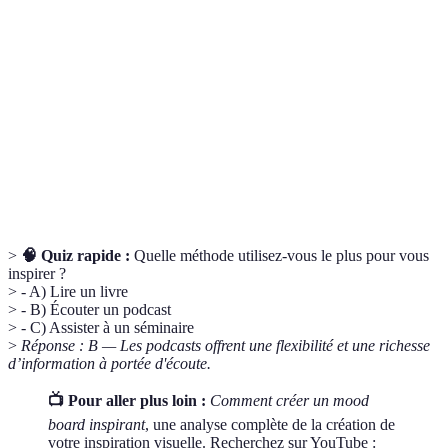
Un tableau visuel qui regroupe des éléments
Mood board
inspirants liés à un projet ou une idée.
Processus de réflexion sur ses expériences
Rétrospection
passées pour en tirer des leçons.
Engagement à atteindre des objectifs, souvent
Responsabilité
renforcé par le partage avec d'autres.
>
🧠 Quiz rapide :
Quelle méthode utilisez-vous le plus pour vous
inspirer ?
> - A) Lire un livre
> - B) Écouter un podcast
> - C) Assister à un séminaire
>
Réponse : B — Les podcasts offrent une flexibilité et une richesse
d’information à portée d'écoute.
📺 Pour aller plus loin :
Comment créer un mood
board inspirant
, une analyse complète de la création de
votre inspiration visuelle. Recherchez sur YouTube :