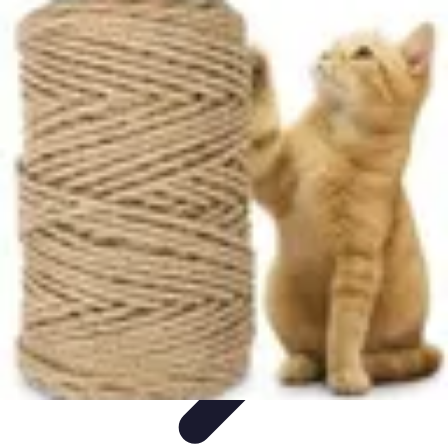
Projets Nouvelle Vie
Planification et Stratégie
Inspiration
Évaluation de Projet
Écologie et
Durabilité
Tendances
Projets Nouvelle Vie