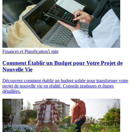
Finances et Planification
5
min
Comment Établir un Budget pour Votre Projet de
Nouvelle Vie
Découvrez comment établir un budget solide pour transformer votre
projet de nouvelle vie en réalité. Conseils pratiques et étapes
détaillées.