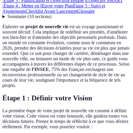
:
Étape 3 : Planification et Objectifs
Exemple d'Objectifs SMART
:
Étape 4 : Mettre en Œuvre votre Plan
Étape 5 : Suivi et
Ajustements
Checklist Avant Lancement
Glossaire
Sommaire
(
10
sections
)
Élaborer un
projet de nouvelle vie
est un voyage passionnant et
souvent décisif. Cela implique de redéfinir ses priorités, d'améliorer
son bien-être et d'atteindre des objectifs personnels profonds. Dans
un monde en constante évolution, comme nous le constatons en
2026, prendre des décisions éclairées pour sa vie est plus que jamais
essentiel. Que ce soit pour changer de carrière, déménager dans une
nouvelle ville, ou instaurer un mode de vie plus sain, ce guide vous
accompagnera à travers les différentes étapes de ce processus. Selon
une enquête de
l’INSEE
, 75% des Français envisagent une
reconversion professionnelle ou un changement de style de vie au
cours de leur vie, soulignant l'importance et la fréquence de tels
projets.
Étape 1 : Définir votre Vision
La première étape de votre projet de nouvelle vie consiste à définir
votre vision. Cette vision est votre boussole, elle guidera toutes vos
décisions futures. Prenez le temps de réfléchir à ce que vous désirez
réellement. Par exemple, vous pourriez vouloir :