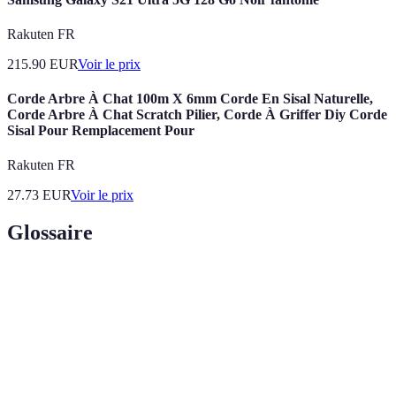
Rakuten FR
215.90
EUR
Voir le prix
Corde Arbre À Chat 100m X 6mm Corde En Sisal Naturelle,
Corde Arbre À Chat Scratch Pilier, Corde À Griffer Diy Corde
Sisal Pour Remplacement Pour
Rakuten FR
27.73
EUR
Voir le prix
Glossaire
Terme
Définition
Concepts globaux et aspirations qui guident les
Vision
décisions d’un individu ou d’un projet.
Objectifs
Cadre pour définir des objectifs clairs et