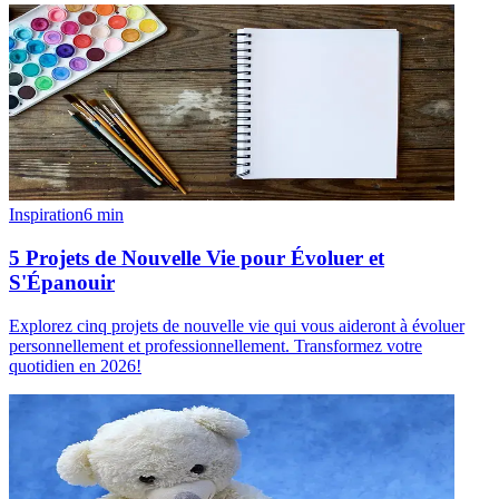
Inspiration
6
min
5 Projets de Nouvelle Vie pour Évoluer et
S'Épanouir
Explorez cinq projets de nouvelle vie qui vous aideront à évoluer
personnellement et professionnellement. Transformez votre
quotidien en 2026!