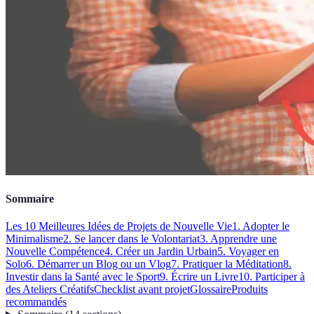
Sommaire
Les 10 Meilleures Idées de Projets de Nouvelle Vie
1. Adopter le
Minimalisme
2. Se lancer dans le Volontariat
3. Apprendre une
Nouvelle Compétence
4. Créer un Jardin Urbain
5. Voyager en
Solo
6. Démarrer un Blog ou un Vlog
7. Pratiquer la Méditation
8.
Investir dans la Santé avec le Sport
9. Écrire un Livre
10. Participer à
des Ateliers Créatifs
Checklist avant projet
Glossaire
Produits
recommandés