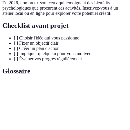
En 2026, nombreux sont ceux qui témoignent des bienfaits
psychologiques que procurent ces activités. Inscrivez-vous à un
atelier local ou en ligne pour explorer votre potentiel créatif.
Checklist avant projet
[ ] Choisir l'idée qui vous passionne
[ ] Fixer un objectif clair
[ ] Créer un plan d'action
[ ] Impliquer quelqu'un pour vous motiver
[ ] Évaluer vos progrès régulièrement
Glossaire
Terme
Définition
Mode de vie prônant la simplicité et la réduction
Minimalisme
des biens superflus.
Engagement bénévole pour aider une cause ou une
Volontariat
communauté.