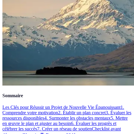
Sommaire
Les Clés pour Réussir un Projet de Nouvelle Vie Épanouissant
1.
Comprendre votre motivation
2. Établir un plan concret
3. Évaluer les
ressources disponibles
4. Surmonter les obstacles mentaux
5. Mettre
en œuvre le plan et ajuster au besoin
6. Évaluer les progrès et
célébrer les succès
7. Créer un réseau de soutien
Checklist avant