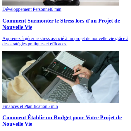
Développement Personnel
6
min
Comment Surmonter le Stress lors d'un Projet de
Nouvelle Vie
Apprenez à gérer le stress associé à un projet de nouvelle vie grâce à
des stratégies pratiques et efficaces.
Finances et Planification
5
min
Comment Établir un Budget pour Votre Projet de
Nouvelle Vie