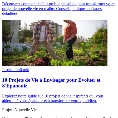
Découvrez comment établir un budget solide pour transformer votre
projet de nouvelle vie en réalité. Conseils pratiques et étapes
détaillées.
Inspiration
6
min
10 Projets de Vie à Envisager pour Évoluer et
S'Épanouir
Explorez notre guide sur 10 projets de vie inspirants qui vous
aideront à vous épanouir et à transformer votre quotidien.
Projets Nouvelle Vie