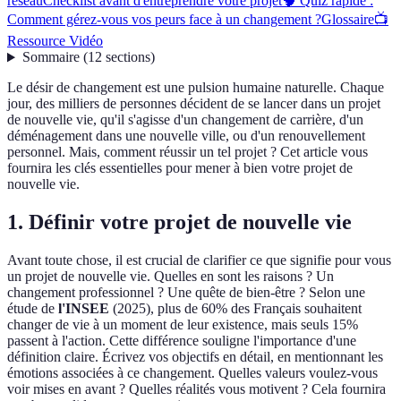
réseau
Checklist avant d'entreprendre votre projet
🧠 Quiz rapide :
Comment gérez-vous vos peurs face à un changement ?
Glossaire
📺
Ressource Vidéo
Sommaire
(
12
sections
)
Le désir de changement est une pulsion humaine naturelle. Chaque
jour, des milliers de personnes décident de se lancer dans un projet
de nouvelle vie, qu'il s'agisse d'un changement de carrière, d'un
déménagement dans une nouvelle ville, ou d'un renouvellement
personnel. Mais, comment réussir un tel projet ? Cet article vous
fournira les clés essentielles pour mener à bien votre projet de
nouvelle vie.
1. Définir votre projet de nouvelle vie
Avant toute chose, il est crucial de clarifier ce que signifie pour vous
un projet de nouvelle vie. Quelles en sont les raisons ? Un
changement professionnel ? Une quête de bien-être ? Selon une
étude de
l'INSEE
(2025), plus de 60% des Français souhaitent
changer de vie à un moment de leur existence, mais seuls 15%
passent à l'action. Cette différence souligne l'importance d'une
définition claire. Écrivez vos objectifs en détail, en mentionnant les
émotions associées à ce changement. Quelles valeurs voulez-vous
voir mises en avant ? Quelles réalités vous motivent ? Cela fournira