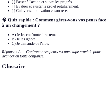
[ ] Passer à l'action et suivre les progrès.
[ ] Évaluer et ajuster le projet régulièrement.
[ ] Cultiver sa motivation et son réseau.
🧠 Quiz rapide : Comment gérez-vous vos peurs face
à un changement ?
A) Je les confronte directement.
B) Je les ignore.
C) Je demande de l'aide.
Réponse : A — Confronter ses peurs est une étape cruciale pour
avancer en toute confiance.
Glossaire
Terme
Définition
Plan
Document visant à définir les étapes et les moyens
d'action
nécessaires pour atteindre un objectif spécifique.