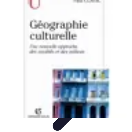
Projets Nouvelle Vie
Planification et Stratégie
Inspiration
Évaluation de Projet
Écologie et
Durabilité
Tendances
Projets Nouvelle Vie