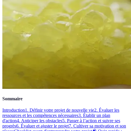
Sommaire
Introduction
1. Définir votre projet de nouvelle vie
2. Évaluer les
ressources et les compétences nécessaires
3. Établir un plan
d'action
4. Anticiper les obstacles
5. Passer à l’action et suivre ses
progrès
6. Évaluer et ajuster le projet
7. Cultiver sa motivation et son