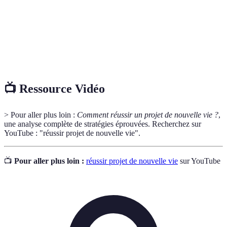
Processus de mesure et d'analyse des progrès réalisés
Évaluation
en rapport avec les objectifs établis.
Ensemble des éléments nécessaires à la réalisation
Ressources
d'un projet, incluant finances, compétences et
soutien social.
📺 Ressource Vidéo
> Pour aller plus loin :
Comment réussir un projet de nouvelle vie ?
,
une analyse complète de stratégies éprouvées. Recherchez sur
YouTube : "réussir projet de nouvelle vie".
📺
Pour aller plus loin :
réussir projet de nouvelle vie
sur YouTube