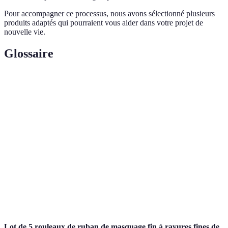
Pour accompagner ce processus, nous avons sélectionné plusieurs
produits adaptés qui pourraient vous aider dans votre projet de
nouvelle vie.
Glossaire
Terme
Définition
Un cadre pour définir des objectifs clairs et
Objectifs
atteignables : Spécifiques, Mesurables, Atteignables,
SMART
Réalistes, Temporels.
Audit
Un examen approfondi de sa situation actuelle pour
personnel
identifier les forces et les faiblesses.
Plan
Un document structurant les étapes pour atteindre un
d'action
objectif spécifique dans un cadre temporel.
Lot de 5 rouleaux de ruban de masquage fin à rayures fines de