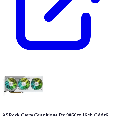
ASRock Carte Graphique Rx 9060xt 16gb Gddr6