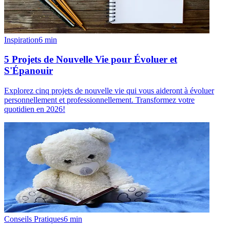
Inspiration
6
min
5 Projets de Nouvelle Vie pour Évoluer et
S'Épanouir
Explorez cinq projets de nouvelle vie qui vous aideront à évoluer
personnellement et professionnellement. Transformez votre
quotidien en 2026!
Conseils Pratiques
6
min