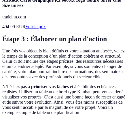
ASRock Carte Graphique Rx 9060xt 16gb Gddr6 Silver One
Size unisex
tradeinn.com
494.99
EUR
Voir le prix
Étape 3 : Élaborer un plan d'action
Une fois vos objectifs bien définis et votre situation analysée, venez
le temps de la conception d’un plan d’action cohérent et structuré.
Celui-ci doit inclure des étapes précises, des ressources nécessaires
et un calendrier adapté. Par exemple, si vous souhaitez changer de
carrière, votre plan pourrait inclure des formations, des séminaires et
des rencontres avec des professionnels du secteur cible.
N’hésitez pas à
prioriser vos tâches
et à établir des échéances
réalistes. Utiliser un tableau de bord type Kanban peut vous aider à
visualiser vos progrès. C’est aussi une bonne façon de rester engagé
et de suivre votre évolution. Ainsi, vous êtes moins susceptibles de
vous sentir accablé par la magnitude de votre projet. Voici un
exemple simple de tableau de planification :
Critère
Tâche
Échéance
Statut