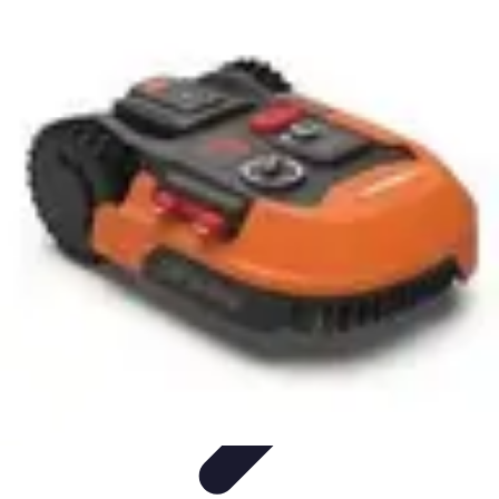
Projets Nouvelle Vie
Planification et Stratégie
Inspiration
Évaluation de Projet
Écologie et
Durabilité
Tendances
Projets Nouvelle Vie