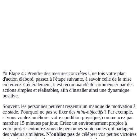
Inscription à un
Formation
01/06/2026
En cours
cours
Écriture
Premier brouillon
01/09/2026
À faire
Participer à un
Networking
15/07/2026
Programmé
événement
## Étape 4 : Prendre des mesures concrètes Une fois votre plan
d'action élaboré, passez à l'étape suivante, à savoir celle de la mise
en œuvre. Généralement, il est recommandé de commencer par des
actions simples et réalisables, afin d'installer ainsi une dynamique
positive.
Souvent, les personnes peuvent ressentir un manque de motivation à
ce stade. Pourquoi ne pas se fixer des
mini-objectifs
? Par exemple,
si vous voulez améliorer votre condition physique, commencez par
marcher 15 minutes par jour. Créez un environnement propice à
votre projet : entourez-vous de personnes soutenantes qui partagent
des valeurs similaires.
N'oubliez pas
de célébrer vos petites victoires