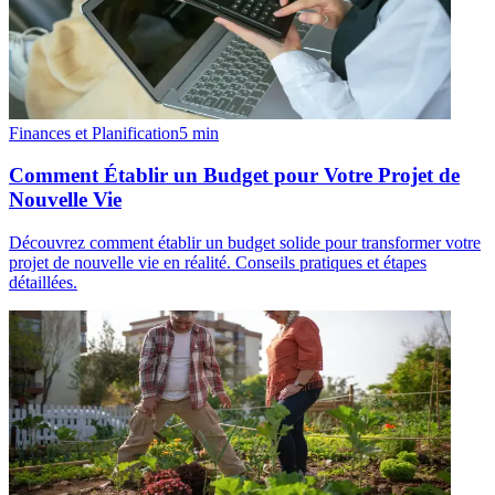
Finances et Planification
5
min
Comment Établir un Budget pour Votre Projet de
Nouvelle Vie
Découvrez comment établir un budget solide pour transformer votre
projet de nouvelle vie en réalité. Conseils pratiques et étapes
détaillées.