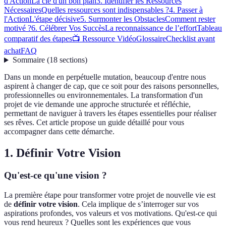
d'Action
La clé d'un bon plan
3. Identifier les Ressources
Nécessaires
Quelles ressources sont indispensables ?
4. Passer à
l'Action
L'étape décisive
5. Surmonter les Obstacles
Comment rester
motivé ?
6. Célébrer Vos Succès
La reconnaissance de l’effort
Tableau
comparatif des étapes
📺 Ressource Vidéo
Glossaire
Checklist avant
achat
FAQ
Sommaire
(
18
sections
)
Dans un monde en perpétuelle mutation, beaucoup d'entre nous
aspirent à changer de cap, que ce soit pour des raisons personnelles,
professionnelles ou environnementales. La transformation d'un
projet de vie demande une approche structurée et réfléchie,
permettant de naviguer à travers les étapes essentielles pour réaliser
ses rêves. Cet article propose un guide détaillé pour vous
accompagner dans cette démarche.
1. Définir Votre Vision
Qu'est-ce qu'une vision ?
La première étape pour transformer votre projet de nouvelle vie est
de
définir votre vision
. Cela implique de s’interroger sur vos
aspirations profondes, vos valeurs et vos motivations. Qu'est-ce qui
vous rend heureux ? Quelles sont les expériences que vous