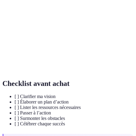
Terme
Définition
L'image claire et précise de ce que l'on souhaite
Vision
accomplir dans sa vie.
Plan
Un document structuré qui détaille les étapes
d'Action
nécessaires pour atteindre un objectif.
Tout type de soutien financier, humain ou matériel
Ressources
nécessaire pour réaliser un projet.
Checklist avant achat
[ ] Clarifier ma vision
[ ] Élaborer un plan d’action
[ ] Lister les ressources nécessaires
[ ] Passer à l’action
[ ] Surmonter les obstacles
[ ] Célébrer chaque succès