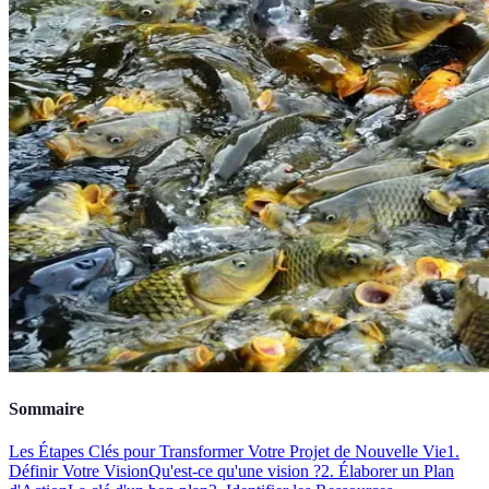
Sommaire
Les Étapes Clés pour Transformer Votre Projet de Nouvelle Vie
1.
Définir Votre Vision
Qu'est-ce qu'une vision ?
2. Élaborer un Plan