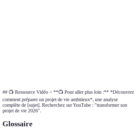
Faire face
Surmonter
aux
Abandon
les
imprevus et
Soutien, mentalité
précipité
obstacles
ajuster le
plan
Reconnaître
Célébrer
et fêter
Sous-estimer
Temps, entourage
les succès
chaque
l'importance
victoire
## 📺 Ressource Vidéo > **📺 Pour aller plus loin :** *Découvrez
comment préparer un projet de vie ambitieux*, une analyse
complète de [sujet]. Recherchez sur YouTube : "transformer son
projet de vie 2026".
Glossaire