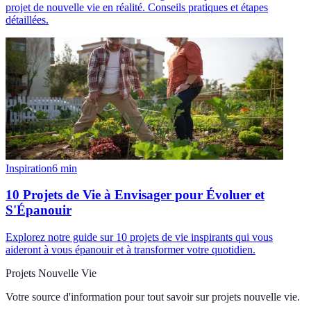
projet de nouvelle vie en réalité. Conseils pratiques et étapes
détaillées.
Inspiration
6
min
10 Projets de Vie à Envisager pour Évoluer et
S'Épanouir
Explorez notre guide sur 10 projets de vie inspirants qui vous
aideront à vous épanouir et à transformer votre quotidien.
Projets Nouvelle Vie
Votre source d'information pour tout savoir sur
projets nouvelle vie
.