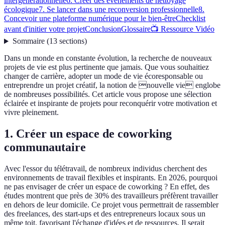
intergénérationnelle
6. Créer des événements de nettoyage
écologique
7. Se lancer dans une reconversion professionnelle
8.
Concevoir une plateforme numérique pour le bien-être
Checklist
avant d'initier votre projet
Conclusion
Glossaire
📺 Ressource Vidéo
Sommaire
(
13
sections
)
Dans un monde en constante évolution, la recherche de nouveaux
projets de vie est plus pertinente que jamais. Que vous souhaitiez
changer de carrière, adopter un mode de vie écoresponsable ou
entreprendre un projet créatif, la notion de nouvelle vie englobe
de nombreuses possibilités. Cet article vous propose une sélection
éclairée et inspirante de projets pour reconquérir votre motivation et
vivre pleinement.
1. Créer un espace de coworking
communautaire
Avec l'essor du télétravail, de nombreux individus cherchent des
environnements de travail flexibles et inspirants. En 2026, pourquoi
ne pas envisager de créer un espace de coworking ? En effet, des
études montrent que près de 30% des travailleurs préfèrent travailler
en dehors de leur domicile. Ce projet vous permettrait de rassembler
des freelances, des start-ups et des entrepreneurs locaux sous un
même toit, favorisant l'échange d'idées et de ressources. Il serait