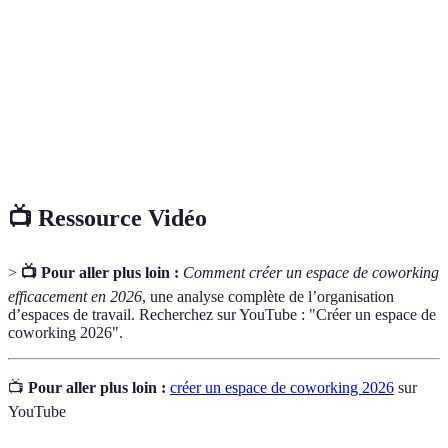
urbaine
produits alimentaires en milieu urbain.
Développement
Processus d'amélioration de soi, tant au
personnel
niveau émotionnel, mental que social.
Qui concerne des relations entre différentes
Intergénérationnel
générations.
📺 Ressource Vidéo
>
📺 Pour aller plus loin :
Comment créer un espace de coworking
efficacement en 2026
, une analyse complète de l’organisation
d’espaces de travail. Recherchez sur YouTube : "Créer un espace de
coworking 2026".
📺
Pour aller plus loin :
créer un espace de coworking 2026
sur
YouTube