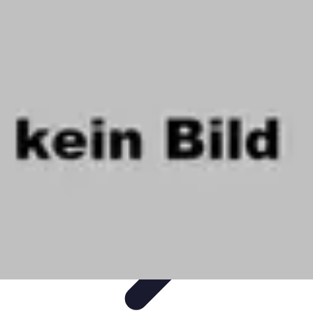
Projets Nouvelle Vie
Planification et Stratégie
Inspiration
Évaluation de Projet
Écologie et
Durabilité
Tendances
Projets Nouvelle Vie