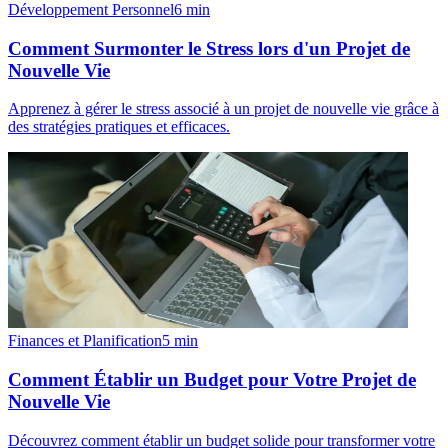
Développement Personnel
6
min
Comment Surmonter le Stress lors d'un Projet de
Nouvelle Vie
Apprenez à gérer le stress associé à un projet de nouvelle vie grâce à
des stratégies pratiques et efficaces.
Finances et Planification
5
min
Comment Établir un Budget pour Votre Projet de
Nouvelle Vie
Découvrez comment établir un budget solide pour transformer votre