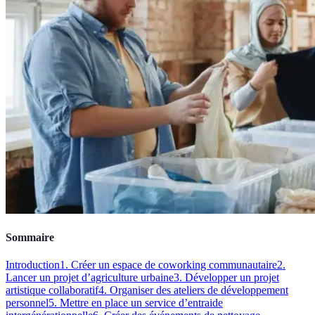
Sommaire
Introduction
1. Créer un espace de coworking communautaire
2.
Lancer un projet d’agriculture urbaine
3. Développer un projet
artistique collaboratif
4. Organiser des ateliers de développement
personnel
5. Mettre en place un service d’entraide