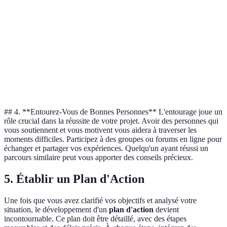
professionnel
limitée
l'emploi
Environnement
Coût de la vie
Développement
Localisation
agréable
élevé
urbain
Amis et
Manque de
Événements de
Réseaux
famille
contacts
networking
soutenants
professionnels
## 4. **Entourez-Vous de Bonnes Personnes** L'entourage joue un
rôle crucial dans la réussite de votre projet. Avoir des personnes qui
vous soutiennent et vous motivent vous aidera à traverser les
moments difficiles. Participez à des groupes ou forums en ligne pour
échanger et partager vos expériences. Quelqu'un ayant réussi un
parcours similaire peut vous apporter des conseils précieux.
5.
Établir un Plan d'Action
Une fois que vous avez clarifié vos objectifs et analysé votre
situation, le développement d'un
plan d'action
devient
incontournable. Ce plan doit être détaillé, avec des étapes