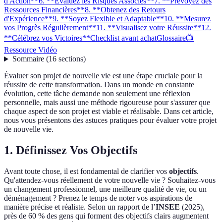
d'Action**
6. **Évaluez les Risques Associés**
7. **Prévoyez des
Ressources Financières**
8. **Obtenez des Retours
d'Expérience**
9. **Soyez Flexible et Adaptable**
10. **Mesurez
vos Progrès Régulièrement**
11. **Visualisez votre Réussite**
12.
**Célébrez vos Victoires**
Checklist avant achat
Glossaire
📺
Ressource Vidéo
Sommaire
(
16
sections
)
Évaluer son projet de nouvelle vie est une étape cruciale pour la
réussite de cette transformation. Dans un monde en constante
évolution, cette tâche demande non seulement une réflexion
personnelle, mais aussi une méthode rigoureuse pour s'assurer que
chaque aspect de son projet est viable et réalisable. Dans cet article,
nous vous présentons des astuces pratiques pour évaluer votre projet
de nouvelle vie.
1.
Définissez Vos Objectifs
Avant toute chose, il est fondamental de clarifier vos
objectifs
.
Qu'attendez-vous réellement de votre nouvelle vie ? Souhaitez-vous
un changement professionnel, une meilleure qualité de vie, ou un
déménagement ? Prenez le temps de noter vos aspirations de
manière précise et réaliste. Selon un rapport de l’
INSEE
(2025),
près de 60 % des gens qui forment des objectifs clairs augmentent