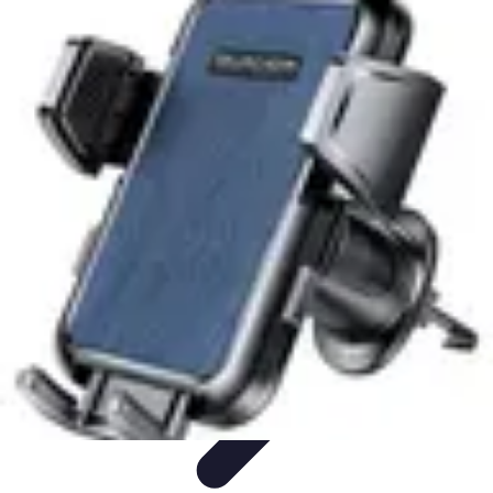
Projets Nouvelle Vie
Planification et Stratégie
Inspiration
Évaluation de Projet
Écologie et
Durabilité
Tendances
Projets Nouvelle Vie