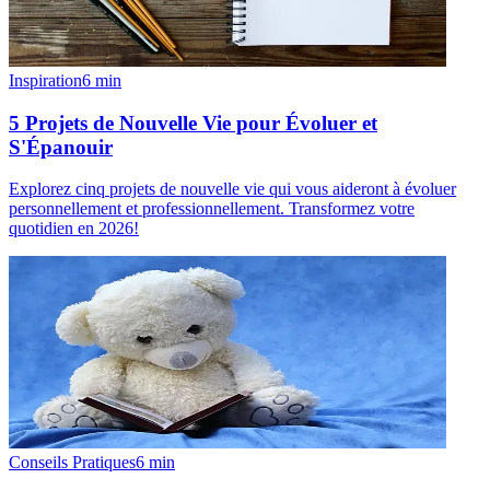
Inspiration
6
min
5 Projets de Nouvelle Vie pour Évoluer et
S'Épanouir
Explorez cinq projets de nouvelle vie qui vous aideront à évoluer
personnellement et professionnellement. Transformez votre
quotidien en 2026!
Conseils Pratiques
6
min