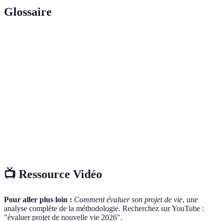
Glossaire
Terme
Définition
Analyse
Outil stratégique permettant d'évaluer forces,
SWOT
faiblesses, opportunités et menaces.
Plan
Un document qui détaille les étapes spécifiques à
d'Action
suivre pour atteindre un objectif.
Technique mentale consistant à se projeter dans la
Visualisation
réussite d'une action ou d'un projet.
📺 Ressource Vidéo
Pour aller plus loin :
Comment évaluer son projet de vie
, une
analyse complète de la méthodologie. Recherchez sur YouTube :
"évaluer projet de nouvelle vie 2026".