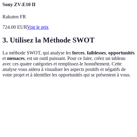
Sony ZV-E10 II
Rakuten FR
724.00
EUR
Voir le prix
3.
Utilisez la Méthode SWOT
La méthode SWOT, qui analyse les
forces
,
faiblesses
,
opportunités
et
menaces
, est un outil puissant. Pour ce faire, créez un tableau
avec ces quatre catégories et remplissez-le honnêtement. Cette
analyse vous aidera à visualiser les aspects positifs et négatifs de
votre projet et à identifier les opportunités qui se présentent à vous.
Critère
Forces
Faiblesses
Opportunités
Manque de
Nouvelles
Connaissances
Éducation
formation
écoles
solides
spécialisée
disponibles
Bon réseau
Expérience
Hausse de
Emploi