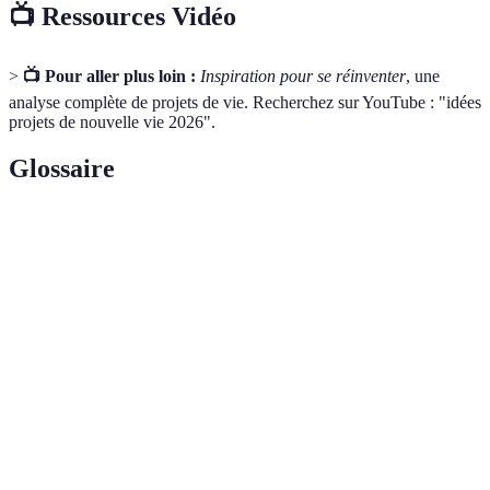
📺 Ressources Vidéo
>
📺 Pour aller plus loin :
Inspiration pour se réinventer
, une
analyse complète de projets de vie. Recherchez sur YouTube : "idées
projets de nouvelle vie 2026".
Glossaire
Terme
Définition
Bien-être
État d'équilibre émotionnel et physique.
Développement
Processus d’auto-amélioration dans différents
personnel
aspects de la vie.
Étude des relations entre les êtres vivants et
Écologie
leur environnement.