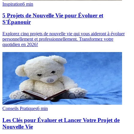
Inspiration
6
min
5 Projets de Nouvelle Vie pour Évoluer et
S'Épanouir
Explorez cinq projets de nouvelle vie qui vous aideront à évoluer
personnellement et professionnellement. Transformez votre
quotidien en 2026!
Conseils Pratiques
6
min
Les Clés pour Évaluer et Lancer Votre Projet de
Nouvelle Vie