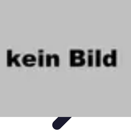
Projets Nouvelle Vie
Planification et Stratégie
Inspiration
Évaluation de Projet
Écologie et
Durabilité
Tendances
Projets Nouvelle Vie