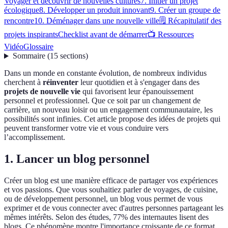
Voyager et découvrir de nouvelles cultures
7. Initier un projet
écologique
8. Développer un produit innovant
9. Créer un groupe de
rencontre
10. Déménager dans une nouvelle ville
🗒️ Récapitulatif des
projets inspirants
Checklist avant de démarrer
📺 Ressources
Vidéo
Glossaire
Sommaire
(
15
sections
)
Dans un monde en constante évolution, de nombreux individus
cherchent à
réinventer
leur quotidien et à s'engager dans des
projets de nouvelle vie
qui favorisent leur épanouissement
personnel et professionnel. Que ce soit par un changement de
carrière, un nouveau loisir ou un engagement communautaire, les
possibilités sont infinies. Cet article propose des idées de projets qui
peuvent transformer votre vie et vous conduire vers
l’accomplissement.
1. Lancer un blog personnel
Créer un blog est une manière efficace de partager vos expériences
et vos passions. Que vous souhaitiez parler de voyages, de cuisine,
ou de développement personnel, un blog vous permet de vous
exprimer et de vous connecter avec d'autres personnes partageant les
mêmes intérêts. Selon des études, 77% des internautes lisent des
blogs. Ce phénomène montre l'importance croissante de ce format.