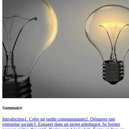
Sommaire
Introduction
1. Créer un jardin communautaire
2. Démarrer une
entreprise sociale
3. Engager dans un projet artistique
4. Se former