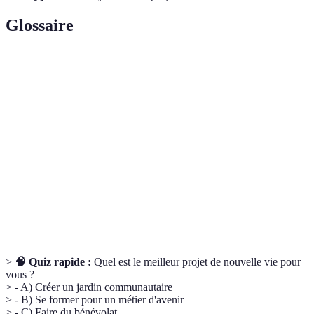
Glossaire
Terme
Définition
Projets de
Initiatives choisies pour enrichir sa vie
nouvelle vie
personnelle ou professionnelle.
Engagement bénévole pour aider des personnes
Bénévolat
ou organisations sans but lucratif.
Consommation
Achat de produits qui respectent des critères
responsable
éthiques et environnementaux.
>
🧠 Quiz rapide :
Quel est le meilleur projet de nouvelle vie pour
vous ?
> - A) Créer un jardin communautaire
> - B) Se former pour un métier d'avenir
> - C) Faire du bénévolat