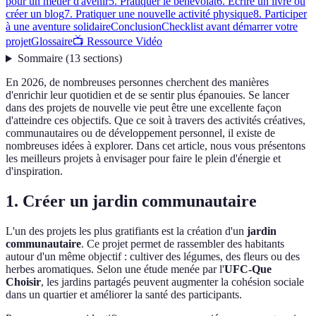
pour un métier d'avenir
5. Pratiquer le bénévolat
6. Écrire un livre ou
créer un blog
7. Pratiquer une nouvelle activité physique
8. Participer
à une aventure solidaire
Conclusion
Checklist avant démarrer votre
projet
Glossaire
📺 Ressource Vidéo
Sommaire
(
13
sections
)
En 2026, de nombreuses personnes cherchent des manières
d'enrichir leur quotidien et de se sentir plus épanouies. Se lancer
dans des projets de nouvelle vie peut être une excellente façon
d'atteindre ces objectifs. Que ce soit à travers des activités créatives,
communautaires ou de développement personnel, il existe de
nombreuses idées à explorer. Dans cet article, nous vous présentons
les meilleurs projets à envisager pour faire le plein d'énergie et
d'inspiration.
1. Créer un jardin communautaire
L'un des projets les plus gratifiants est la création d'un
jardin
communautaire
. Ce projet permet de rassembler des habitants
autour d'un même objectif : cultiver des légumes, des fleurs ou des
herbes aromatiques. Selon une étude menée par l'
UFC-Que
Choisir
, les jardins partagés peuvent augmenter la cohésion sociale
dans un quartier et améliorer la santé des participants.