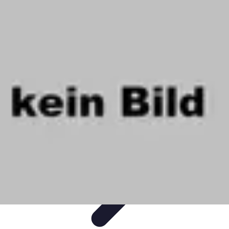
Projets Nouvelle Vie
Planification et Stratégie
Inspiration
Évaluation de Projet
Écologie et
Durabilité
Tendances
Projets Nouvelle Vie