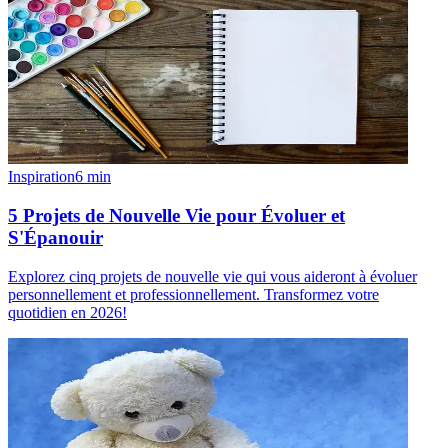
Inspiration
6
min
5 Projets de Nouvelle Vie pour Évoluer et
S'Épanouir
Explorez cinq projets de nouvelle vie qui vous aideront à évoluer
personnellement et professionnellement. Transformez votre
quotidien en 2026!