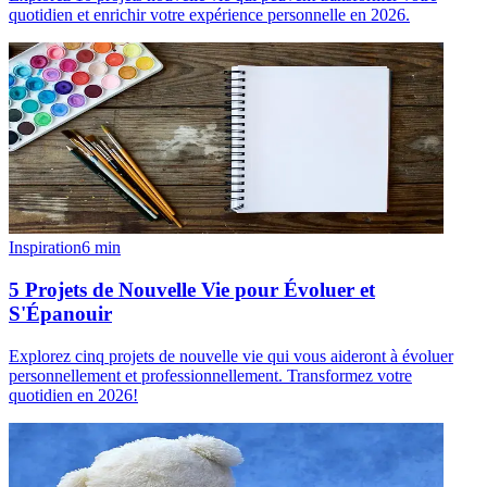
quotidien et enrichir votre expérience personnelle en 2026.
Inspiration
6
min
5 Projets de Nouvelle Vie pour Évoluer et
S'Épanouir
Explorez cinq projets de nouvelle vie qui vous aideront à évoluer
personnellement et professionnellement. Transformez votre
quotidien en 2026!