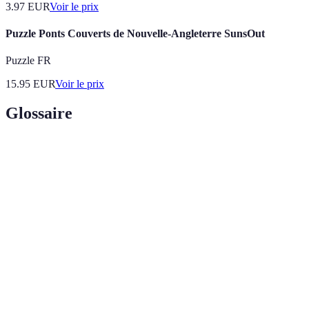
3.97
EUR
Voir le prix
Puzzle Ponts Couverts de Nouvelle-Angleterre SunsOut
Puzzle FR
15.95
EUR
Voir le prix
Glossaire
Terme
Définition
Objectifs
Une méthode pour définir des objectifs spécifiques,
SMART
mesurables, atteignables, réalistes et temporels.
Relation entre un mentor (guide) et un mentoré
Mentorat
(apprenant) pour le développement professionnel.
Processus de créer et d'utiliser des relations
Réseautage
professionnelles pour échanger des informations.