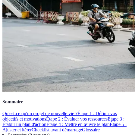
Sommaire
Qu'est-ce qu'un projet de nouvelle vie ?
Étape 1 : Définir vos
objectifs et motivations
Étape 2 : Évaluer vos ressources
Étape 3 :
Établir un plan d'action
Étape 4 : Mettre en œuvre le plan
Étape 5 :
Ajuster et itérer
Checklist avant démarrage
Glossaire