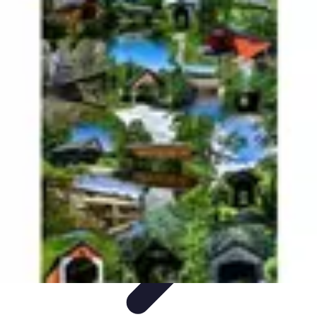
Projets Nouvelle Vie
Planification et Stratégie
Inspiration
Évaluation de Projet
Écologie et
Durabilité
Tendances
Projets Nouvelle Vie