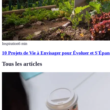
Inspiration
6
min
10 Projets de Vie à Envisager pour Évoluer et S'Épan
Tous les articles