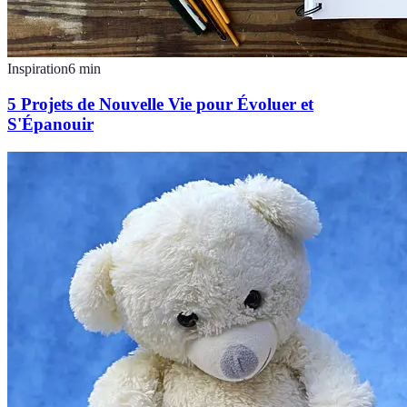
Inspiration
6
min
5 Projets de Nouvelle Vie pour Évoluer et
S'Épanouir