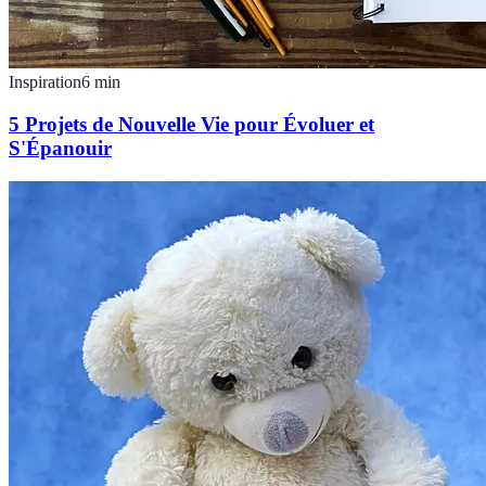
Inspiration
6
min
5 Projets de Nouvelle Vie pour Évoluer et
S'Épanouir